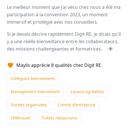
Avis
Ils aiment
Portrait
Le meilleur moment que j'ai vécu chez nous a été ma
participation à la convention 2023, un moment
immersif et privilégié avec nos conseillers.
Digit RE Group
pilote et accompagne les sociétés du pôle
immobilier des Groupes LFPI et Artemis dans leur
Si je devais décrire rapidement Digit RE, je dirais qu'il
développement
stratégique
,
numérique
et
y a une réelle bienveillance entre les collaborateurs,
technologique
, visant à renforcer leur
croissance
et leur
des missions challengeantes et formatrices.
👁
rentabilité
sur leurs marchés respectifs. Réunis à
Montpellier
, dans un Campus dédié à
l’immobilier
, notre
mission est claire : faire réussir tous les projets de vie des
Maylis apprécie 8 qualités chez Digit RE
Français.
Collègues bienveillants
Montpellier
130 employés
Management bienveillant
Locaux agréables
Soirées organisées
Comité d'entreprise
Avis et témoignages d'employés Digit RE
Télétravail
Tickets restaurants
Ils recommandent Digit RE