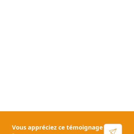
Télétravail
+15
RTT
+4
Équilibre vie pro / perso
+4
Heures de travail flexibles
+2
Mutuelle
Comité d'entreprise
Congés payés
Vous appréciez ce témoignage