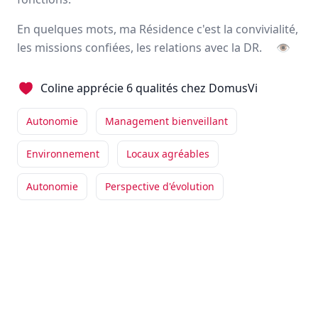
Avis
Ils aiment
Portrait
En quelques mots, ma Résidence c'est la convivialité,
les missions confiées, les relations avec la DR.
👁
DomusVi est un
leader
des services dédiés aux
seniors
,
offrant un environnement chaleureux et professionnel à
Coline apprécie 6 qualités chez DomusVi
travers ses
résidences médicalisées
et ses
services à
domicile
.
Autonomie
Management bienveillant
500 établissements
Environnement
Locaux agréables
47000 employés
Autonomie
Perspective d'évolution
Avis et témoignages d'employés DomusVi
Ils recommandent DomusVi
Alexis
BOYER
Directeur
-
Dijon