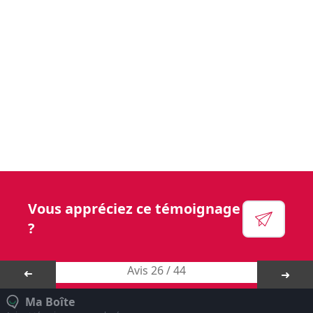
Vous aurez l’opportunité de faire une réelle
différence dans la vie des résidents et de leurs
familles.
Voir leur site
Facebook
Linkedin
Instagram
Vous appréciez ce témoignage
YouTube
?
Avis 26 / 44
➜
➜
Ma Boîte