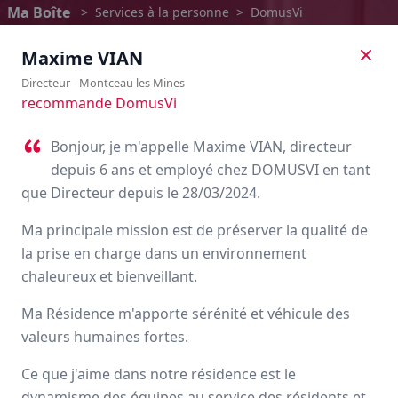
Ma Boîte
>
Services à la personne
>
DomusVi
Maxime
VIAN
Directeur
-
Montceau les Mines
recommande DomusVi
Bonjour, je m'appelle Maxime VIAN, directeur
depuis 6 ans et employé chez DOMUSVI en tant
que Directeur depuis le 28/03/2024.
Ma principale mission est de préserver la qualité de
la prise en charge dans un environnement
chaleureux et bienveillant.
DomusVi
Ma Résidence m'apporte sérénité et véhicule des
valeurs humaines fortes.
Avis des employés
Ce que j'aime dans notre résidence est le
dynamisme des équipes au service des résidents et