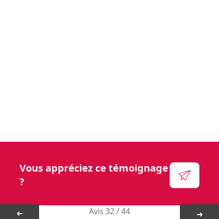
Vous aurez l’opportunité de faire une réelle
différence dans la vie des résidents et de leurs
familles.
Voir leur site
Facebook
Linkedin
Instagram
YouTube
Vous appréciez ce témoignage
?
Ma Boîte
Avis 32 / 44
➜
➜