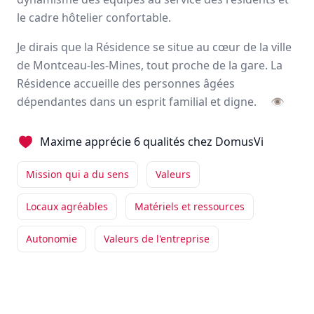
Avis
Ils aiment
Portrait
le cadre hôtelier confortable.
Je dirais que la Résidence se situe au cœur de la ville
DomusVi est un
leader
des services dédiés aux
seniors
,
de Montceau-les-Mines, tout proche de la gare. La
offrant un environnement chaleureux et professionnel à
Résidence accueille des personnes âgées
travers ses
résidences médicalisées
et ses
services à
dépendantes dans un esprit familial et digne.
👁
domicile
.
500 établissements
Maxime apprécie 6 qualités chez DomusVi
47000 employés
Mission qui a du sens
Valeurs
Avis et témoignages d'employés DomusVi
Locaux agréables
Matériels et ressources
Ils recommandent DomusVi
Autonomie
Valeurs de l'entreprise
Alexis
BOYER
Directeur
-
Dijon