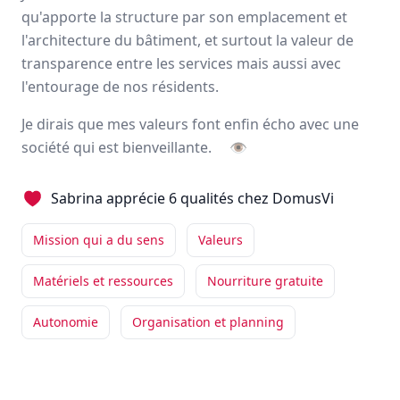
Ce que j'aime dans notre
qu'apporte la structure par son emplacement et
résidence, ce sont les hommes et
l'architecture du bâtiment, et surtout la valeur de
les femmes qui la composent.
transparence entre les services mais aussi avec
l'entourage de nos résidents.
Management bienveillant
Mission qui a du sens
Locaux agréables
+3
Je dirais que mes valeurs font enfin écho avec une
Lire son témoignage
société qui est bienveillante.
👁
Sabrina apprécie 6 qualités chez DomusVi
GAELLE
BENOIST
IDEC
-
BADECON LE PIN
Mission qui a du sens
Valeurs
J'aime beaucoup notre
Matériels et ressources
Nourriture gratuite
résidence qui présente un cadre
unique. On ne se sent pas dans un EHPAD, mais ...
Autonomie
Organisation et planning
Formations
Management bienveillant
Locaux agréables
+3
Lire son témoignage