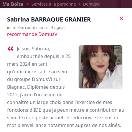
Ma Boîte
>
Services à la personne
>
DomusVi
Sabrina
BARRAQUE GRANIER
infirmière coordinatrice
-
Blagnac
recommande DomusVi
Je suis Sabrina,
embauchée depuis le 25
mars 2024 en tant
qu'infirmière cadre au sein
du groupe DomusVi sur
Blagnac. Diplômée depuis
2012, j'ai eu l'occasion de
DomusVi
connaître un large choix dans l'exercice de mes
fonctions d'IDE que je peux mettre à contribution au
Avis des employés
sein de mon poste actuel. Je redécouvre le sens du
mot bienveillance notamment auprès de nos aînés.