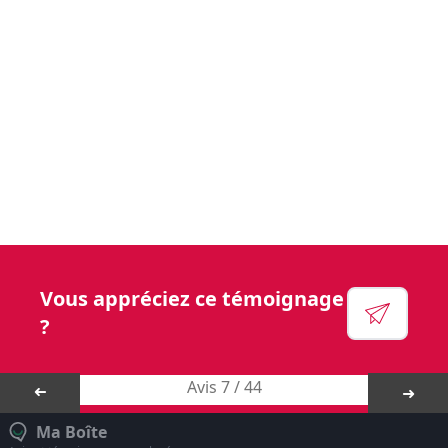
Vous aurez l’opportunité de faire une réelle
différence dans la vie des résidents et de leurs
familles.
Voir leur site
Facebook
Linkedin
Instagram
Vous appréciez ce témoignage
YouTube
?
Avis 7 / 44
➜
➜
Ma Boîte