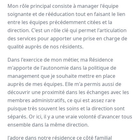
Mon rôle principal consiste à manager l'équipe
Avis
Ils aiment
Portrait
soignante et de rééducation tout en faisant le lien
entre les équipes précédemment citées et la
DomusVi est un
leader
des services dédiés aux
seniors
,
direction. C'est un rôle clé qui permet l'articulation
offrant un environnement chaleureux et professionnel à
des services pour apporter une prise en charge de
travers ses
résidences médicalisées
et ses
services à
qualité auprès de nos résidents.
domicile
.
Dans l'exercice de mon métier, ma Résidence
500 établissements
m'apporte de l'autonomie dans la politique de
47000 employés
management que je souhaite mettre en place
auprès de mes équipes. Elle m'a permis aussi de
Avis et témoignages d'employés DomusVi
découvrir une proximité dans les échanges avec les
membres administratifs, ce qui est assez rare
Ils recommandent DomusVi
puisque très souvent les soins et la direction sont
séparés. Or ici, il y a une vraie volonté d'avancer tous
Alexis
BOYER
ensemble dans la même direction.
Directeur
-
Dijon
J'adore dans notre résidence ce côté familial