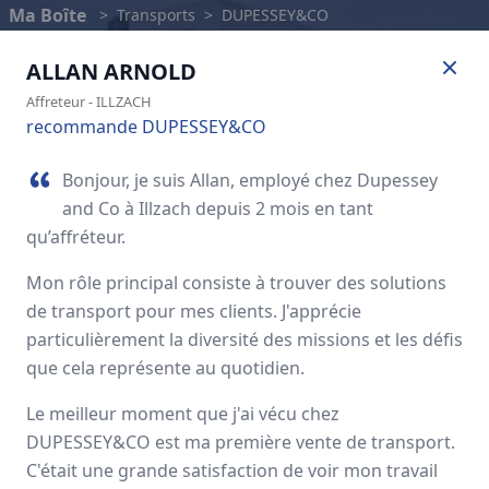
Ma Boîte
>
Transports
>
DUPESSEY&CO
ALLAN
ARNOLD
Affreteur
-
ILLZACH
recommande DUPESSEY&CO
Bonjour, je suis Allan, employé chez Dupessey
and Co à Illzach depuis 2 mois en tant
qu’affréteur.
Mon rôle principal consiste à trouver des solutions
de transport pour mes clients. J'apprécie
particulièrement la diversité des missions et les défis
DUPESSEY&CO
que cela représente au quotidien.
Le meilleur moment que j'ai vécu chez
Avis des employés
DUPESSEY&CO est ma première vente de transport.
C'était une grande satisfaction de voir mon travail