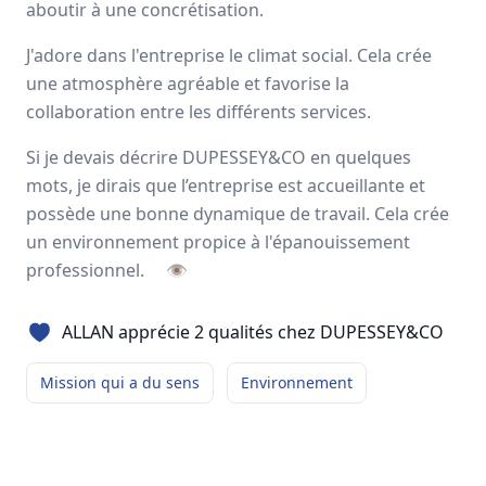
aboutir à une concrétisation.
Avis
Ils aiment
Portrait
J'adore dans l'entreprise le climat social. Cela crée
une atmosphère agréable et favorise la
Depuis plus de 50 ans,
DUPESSEY&CO
est un groupe
collaboration entre les différents services.
français indépendant spécialisé dans les
solutions
globales de transport & de logistique
. Les
500
femmes
Si je devais décrire DUPESSEY&CO en quelques
et hommes qui le composent aujourd’hui sont prêts à
mots, je dirais que l’entreprise est accueillante et
relever avec vous les nouveaux défis du commerce
possède une bonne dynamique de travail. Cela crée
international.
un environnement propice à l'épanouissement
France, Italie, Espagne
professionnel.
👁
550 employés
ALLAN apprécie 2 qualités chez DUPESSEY&CO
Avis et témoignages d'employés
Mission qui a du sens
Environnement
DUPESSEY&CO
Ils recommandent DUPESSEY&CO