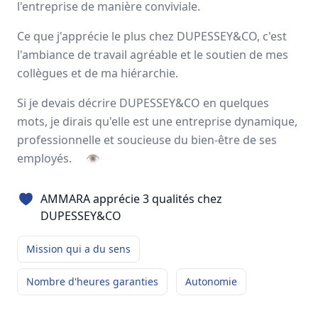
l'entreprise de manière conviviale.
Avis
Ils aiment
Portrait
Ce que j'apprécie le plus chez DUPESSEY&CO, c'est
l'ambiance de travail agréable et le soutien de mes
Depuis plus de 50 ans,
DUPESSEY&CO
est un groupe
collègues et de ma hiérarchie.
français indépendant spécialisé dans les
solutions
globales de transport & de logistique
. Les
500
femmes
Si je devais décrire DUPESSEY&CO en quelques
et hommes qui le composent aujourd’hui sont prêts à
mots, je dirais qu'elle est une entreprise dynamique,
relever avec vous les nouveaux défis du commerce
professionnelle et soucieuse du bien-être de ses
international.
employés.
👁
France, Italie, Espagne
550 employés
AMMARA apprécie 3 qualités chez
DUPESSEY&CO
Avis et témoignages d'employés
Mission qui a du sens
DUPESSEY&CO
Ils recommandent DUPESSEY&CO
Nombre d'heures garanties
Autonomie