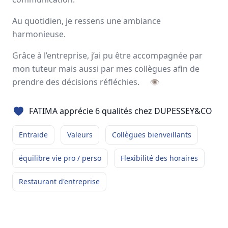
Avis
Ils aiment
Portrait
Au quotidien, je ressens une ambiance
harmonieuse.
Depuis plus de 50 ans,
DUPESSEY&CO
est un groupe
français indépendant spécialisé dans les
solutions
Grâce à l’entreprise, j’ai pu être accompagnée par
globales de transport & de logistique
. Les
500
femmes
mon tuteur mais aussi par mes collègues afin de
et hommes qui le composent aujourd’hui sont prêts à
prendre des décisions réfléchies.
👁
relever avec vous les nouveaux défis du commerce
international.
FATIMA apprécie 6 qualités chez DUPESSEY&CO
France, Italie, Espagne
Entraide
Valeurs
Collègues bienveillants
550 employés
équilibre vie pro / perso
Flexibilité des horaires
Avis et témoignages d'employés
Restaurant d'entreprise
DUPESSEY&CO
Ils recommandent DUPESSEY&CO