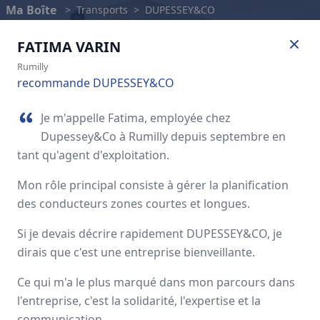
Ma Boîte
>
Transports
>
DUPESSEY&CO
FATIMA
VARIN
Rumilly
recommande DUPESSEY&CO
Je m'appelle Fatima, employée chez
Dupessey&Co à Rumilly depuis septembre en
tant qu'agent d'exploitation.
Mon rôle principal consiste à gérer la planification
des conducteurs zones courtes et longues.
Si je devais décrire rapidement DUPESSEY&CO, je
DUPESSEY&CO
dirais que c'est une entreprise bienveillante.
Avis des employés
Ce qui m'a le plus marqué dans mon parcours dans
l'entreprise, c'est la solidarité, l'expertise et la
communication.