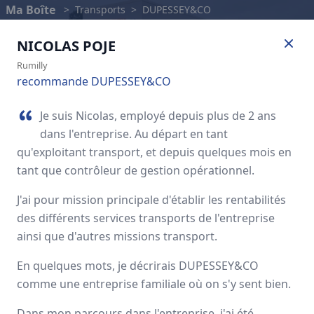
Ma Boîte
>
Transports
>
DUPESSEY&CO
NICOLAS
POJE
Rumilly
recommande DUPESSEY&CO
Je suis Nicolas, employé depuis plus de 2 ans
dans l'entreprise. Au départ en tant
qu'exploitant transport, et depuis quelques mois en
tant que contrôleur de gestion opérationnel.
J'ai pour mission principale d'établir les rentabilités
des différents services transports de l'entreprise
DUPESSEY&CO
ainsi que d'autres missions transport.
En quelques mots, je décrirais DUPESSEY&CO
Avis des employés
comme une entreprise familiale où on s'y sent bien.
Dans mon parcours dans l'entreprise, j'ai été