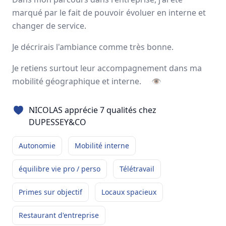
Avis
Ils aiment
Portrait
marqué par le fait de pouvoir évoluer en interne et
changer de service.
Depuis plus de 50 ans,
DUPESSEY&CO
est un groupe
Je décrirais l'ambiance comme très bonne.
français indépendant spécialisé dans les
solutions
globales de transport & de logistique
. Les
500
femmes
Je retiens surtout leur accompagnement dans ma
et hommes qui le composent aujourd’hui sont prêts à
mobilité géographique et interne.
👁
relever avec vous les nouveaux défis du commerce
international.
NICOLAS apprécie 7 qualités chez
France, Italie, Espagne
DUPESSEY&CO
550 employés
Autonomie
Mobilité interne
équilibre vie pro / perso
Télétravail
Avis et témoignages d'employés
DUPESSEY&CO
Primes sur objectif
Locaux spacieux
Ils recommandent DUPESSEY&CO
Restaurant d'entreprise