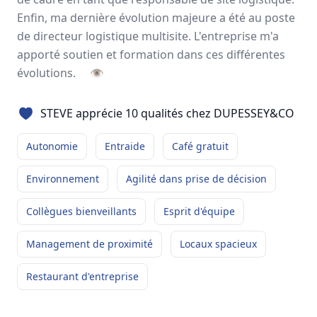
STEVE
LUPFER
Enfin, ma dernière évolution majeure a été au poste
Responsable logistique et SI
-
ILLZACH
de directeur logistique multisite. L'entreprise m'a
apporté soutien et formation dans ces différentes
Dans l'entreprise, j'ai été
évolutions.
👁
marqué par la possibilité
d'évolution en interne. Je fais partie de l'entreprise
...
STEVE apprécie 10 qualités chez DUPESSEY&CO
Autonomie
Entraide
Café gratuit
+7
Autonomie
Entraide
Café gratuit
Lire son témoignage
Environnement
Agilité dans prise de décision
Collègues bienveillants
Esprit d'équipe
LUC
MARTEL
Directeur Commercial Logistique
-
CORBAS
Management de proximité
Locaux spacieux
Ce qui m'a le plus marqué
Restaurant d'entreprise
dans mon parcours dans
l'entreprise, c'est l'agilité sur les prises de décisions.
...