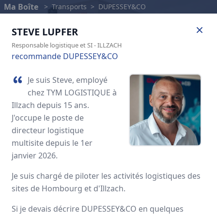
Ma Boîte
>
Transports
>
DUPESSEY&CO
STEVE
LUPFER
Responsable logistique et SI
-
ILLZACH
recommande DUPESSEY&CO
Je suis Steve, employé
chez TYM LOGISTIQUE à
Illzach depuis 15 ans.
J'occupe le poste de
directeur logistique
multisite depuis le 1er
janvier 2026.
DUPESSEY&CO
Je suis chargé de piloter les activités logistiques des
Avis des employés
sites de Hombourg et d'Illzach.
Si je devais décrire DUPESSEY&CO en quelques