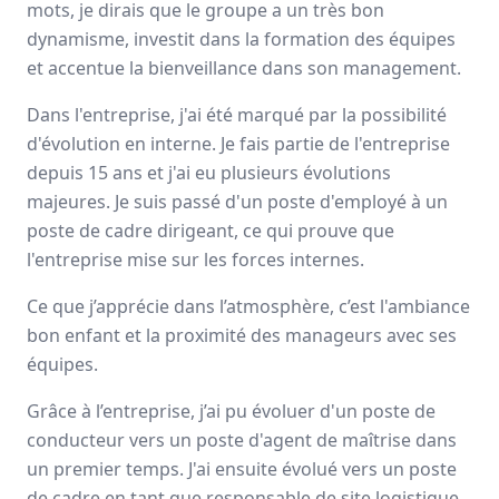
mots, je dirais que le groupe a un très bon
Avis
Ils aiment
Portrait
dynamisme, investit dans la formation des équipes
et accentue la bienveillance dans son management.
Depuis plus de 50 ans,
DUPESSEY&CO
est un groupe
Dans l'entreprise, j'ai été marqué par la possibilité
français indépendant spécialisé dans les
solutions
d'évolution en interne. Je fais partie de l'entreprise
globales de transport & de logistique
. Les
500
femmes
et hommes qui le composent aujourd’hui sont prêts à
depuis 15 ans et j'ai eu plusieurs évolutions
relever avec vous les nouveaux défis du commerce
majeures. Je suis passé d'un poste d'employé à un
international.
poste de cadre dirigeant, ce qui prouve que
l'entreprise mise sur les forces internes.
France, Italie, Espagne
550 employés
Ce que j’apprécie dans l’atmosphère, c’est l'ambiance
bon enfant et la proximité des manageurs avec ses
équipes.
Avis et témoignages d'employés
DUPESSEY&CO
Grâce à l’entreprise, j’ai pu évoluer d'un poste de
conducteur vers un poste d'agent de maîtrise dans
Ils recommandent DUPESSEY&CO
un premier temps. J'ai ensuite évolué vers un poste
de cadre en tant que responsable de site logistique.