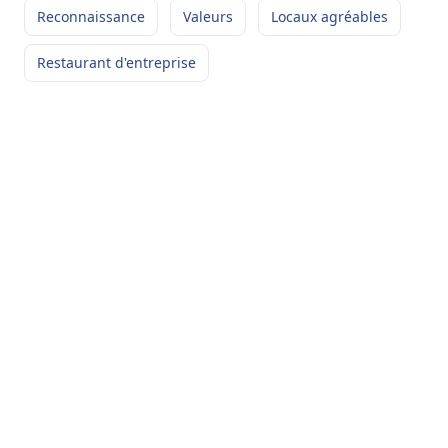
Reconnaissance
Valeurs
Locaux agréables
STEVE
LUPFER
Responsable logistique et SI
-
ILLZACH
Restaurant d'entreprise
Dans l'entreprise, j'ai été
marqué par la possibilité
d'évolution en interne. Je fais partie de l'entreprise
...
Autonomie
Entraide
Café gratuit
+7
Lire son témoignage
LUC
MARTEL
Directeur Commercial Logistique
-
CORBAS
Ce qui m'a le plus marqué
dans mon parcours dans
l'entreprise, c'est l'agilité sur les prises de décisions.
...