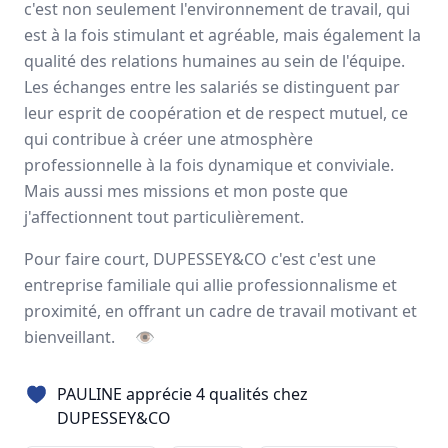
c'est non seulement l'environnement de travail, qui
Avis
Ils aiment
Portrait
est à la fois stimulant et agréable, mais également la
qualité des relations humaines au sein de l'équipe.
Depuis plus de 50 ans,
DUPESSEY&CO
est un groupe
Les échanges entre les salariés se distinguent par
français indépendant spécialisé dans les
solutions
leur esprit de coopération et de respect mutuel, ce
globales de transport & de logistique
. Les
500
femmes
qui contribue à créer une atmosphère
et hommes qui le composent aujourd’hui sont prêts à
professionnelle à la fois dynamique et conviviale.
relever avec vous les nouveaux défis du commerce
Mais aussi mes missions et mon poste que
international.
j'affectionnent tout particulièrement.
France, Italie, Espagne
Pour faire court, DUPESSEY&CO c'est c'est une
550 employés
entreprise familiale qui allie professionnalisme et
proximité, en offrant un cadre de travail motivant et
bienveillant.
👁
Avis et témoignages d'employés
DUPESSEY&CO
PAULINE apprécie 4 qualités chez
Ils recommandent DUPESSEY&CO
DUPESSEY&CO