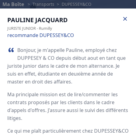
Ma Boîte
>
Transports
>
DUPESSEY&CO
PAULINE
JACQUARD
JURISTE JUNIOR
-
Rumilly
recommande DUPESSEY&CO
Bonjour, je m'appelle Pauline, employé chez
DUPPESEY & CO depuis début aout en tant que
juriste junior dans le cadre de mon alternance. Je
suis en effet, étudiante en deuxième année de
master en droit des affaires.
Ma principale mission est de lire/commenter les
DUPESSEY&CO
contrats proposés par les clients dans le cadre
d'appels d'offres. J'assure aussi le suivi des différents
Avis des employés
litiges.
Ce qui me plaît particulièrement chez DUPESSEY&CO