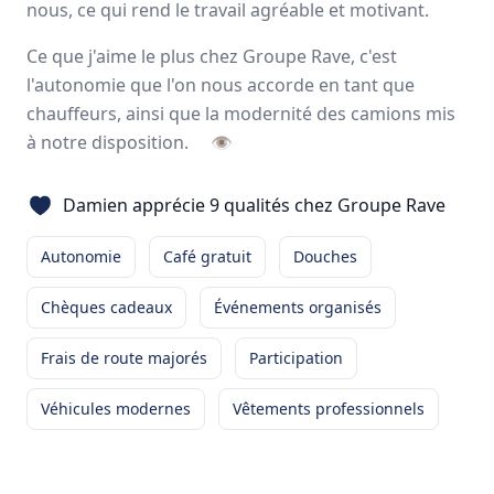
nous, ce qui rend le travail agréable et motivant.
Avis
Ils aiment
Portrait
Ce que j'aime le plus chez Groupe Rave, c'est
l'autonomie que l'on nous accorde en tant que
Avec plus de 1800 clients grâce à un réseau intégré de
chauffeurs, ainsi que la modernité des camions mis
plus de
1200 collaborateurs
répartis sur
26 sites
, le
à notre disposition.
👁
Groupe RAVE figure parmi les
leaders français
spécialisés
dans la prestation de
service logistique
et
transport
.
Damien apprécie 9 qualités chez Groupe Rave
26 sites en France
1300 employés
Autonomie
Café gratuit
Douches
Chèques cadeaux
Événements organisés
Avis et témoignages d'employés Groupe Rave
Ils recommandent Groupe Rave
Frais de route majorés
Participation
Véhicules modernes
Vêtements professionnels
Mikael
Paindavoine
CONDUCTEUR ROUTIER
-
LESPINASSE