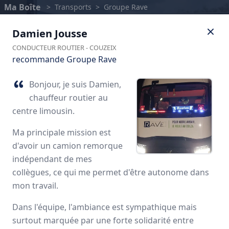
Ma Boîte
>
Transports
>
Groupe Rave
Damien
Jousse
CONDUCTEUR ROUTIER
-
COUZEIX
recommande Groupe Rave
Bonjour, je suis Damien,
chauffeur routier au
centre limousin.
Ma principale mission est
d'avoir un camion remorque
indépendant de mes
Groupe Rave
collègues, ce qui me permet d'être autonome dans
mon travail.
Avis des employés
Dans l'équipe, l'ambiance est sympathique mais
surtout marquée par une forte solidarité entre