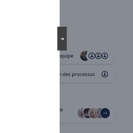
➜
Cohésion d'équipe
+3
Digitalisation des processus
Frais de route
+5
+4
majorés