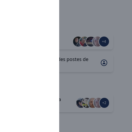
Douches
+5
+4
Ergonomie des postes de
travail
Respect de la
+2
+2
sécurité