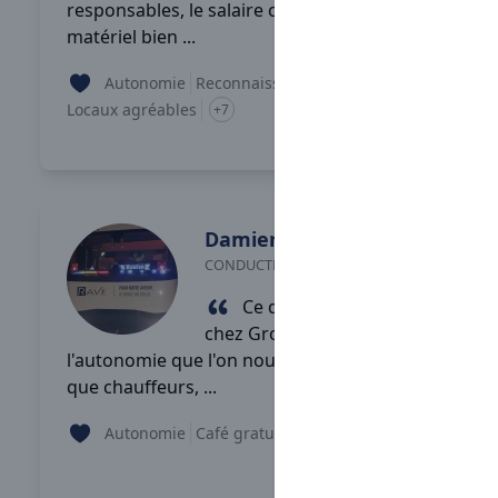
responsables, le salaire correct et le bon
matériel bien ...
Autonomie
Reconnaissance
Locaux agréables
+7
Lire son témoignage
Damien
Jousse
CONDUCTEUR ROUTIER
-
COUZEIX
Ce que j'aime le plus
chez Groupe Rave, c'est
l'autonomie que l'on nous accorde en tant
que chauffeurs, ...
Autonomie
Café gratuit
Douches
+6