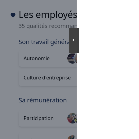
Les employés Groupe Rave
35 qualités recommandées
➜
son travail général
Autonomie
Respect 
+10
Culture d'entreprise
Croissa
sa rémunération
Mutuelle
Participation
+9
charge
Progres