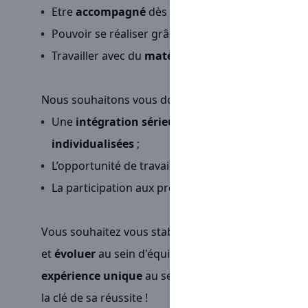
Etre
accompagné
dès son intégration et tout au 
Pouvoir se réaliser grâce à la possibilité
d’évolue
Travailler avec du
matériel moderne
;
Nous souhaitons vous donner les moyens de vous a
Une
intégration sérieuse
, un management de
p
individualisées
;
L’opportunité de travailler en toute
autonomie
;
La participation aux projets et
événements
de l’e
Vous souhaitez vous stabiliser dans un Groupe en 
et
évoluer
au sein d'équipes à taille humaine, alors
expérience unique
au sein d’un groupe considéran
la clé de sa réussite !