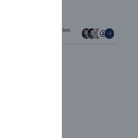
Communication
+3
+3
ouverte
eur site
din