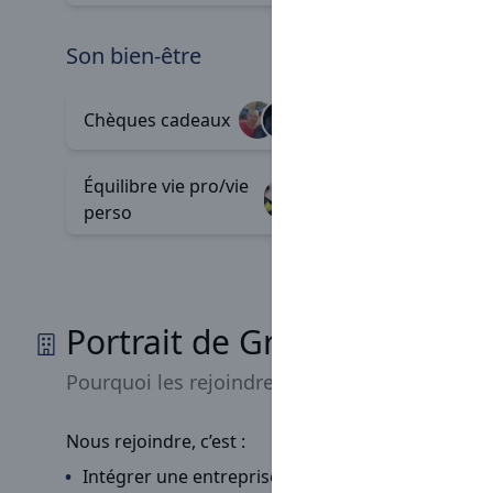
son bien-être
Manage
Chèques cadeaux
+11
bienveil
Équilibre vie pro/vie
Télépho
+2
perso
profess
Portrait de Groupe Rave
Pourquoi les rejoindre
Nous rejoindre, c’est :
Intégrer une entreprise à
taille humaine
et
dyn