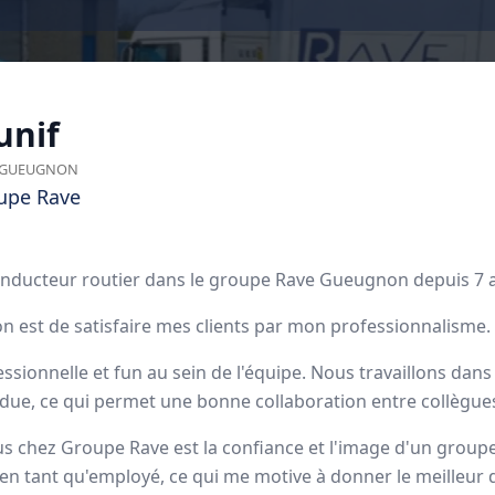
nif
GUEUGNON
upe Rave
 conducteur routier dans le groupe Rave Gueugnon depuis 7 
on est de satisfaire mes clients par mon professionnalisme.
e Rave
essionnelle et fun au sein de l'équipe. Nous travaillons da
due, ce qui permet une bonne collaboration entre collègue
ployés
lus chez Groupe Rave est la confiance et l'image d'un grou
é en tant qu'employé, ce qui me motive à donner le meilleu