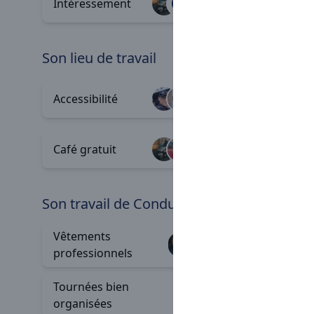
Intéressement
+3
salariale
son lieu de travail
Station
Accessibilité
+7
sécurisé
Café gratuit
Locaux 
+2
son travail de Conducteur
Vêtements
Véhicul
+15
professionnels
modern
Tournées bien
organisées