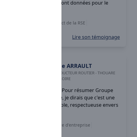
confiance qui nous sont données pour le
travail à effectuer.
Autonomie
Respect de la RSE
Chèques cadeaux
+5
Lire son témoignage
Aline
ARRAULT
CONDUCTEUR ROUTIER
-
THOUARE
SUR LOIRE
Pour résumer Groupe
Rave, je dirais que c'est une
entreprise responsable, respectueuse envers
ses employés ...
Autonomie
Culture d'entreprise
Accessibilité
+6