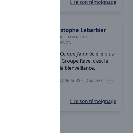
Lire son témoignage
Christophe
Lebarbier
CONDUCTEUR ROUTIER
-
GUEUGNON
Ce que j'apprécie le plus
chez Groupe Rave, c'est la
rigueur, le sérieux et la bienveillance.
Autonomie
Respect de la RSE
Douches
+7
Lire son témoignage