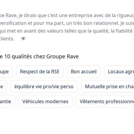
ortrait
Rave, je dirais que c'est une entreprise avec de la rigueur,
ersification et pour ma part, un très bon relationnel. Je suis 
ui met en avant des valeurs telles que la qualité, la fiabilité
lients grâce à un réseau intégré de plus de
1200 collaborat
lients.
👁
s
spécialisés dans la prestation de
service logistique
et
tra
ie 10 qualités chez Groupe Rave
oyés Groupe Rave
oupe
Respect de la RSE
Bon accueil
Locaux agr
se
équilibre vie pro/vie perso
Mutuelle prise en ch
Herve
BARRIANT
antie
Véhicules modernes
Vêtements professionn
CONDUCTEUR ROUTIER
-
GUEUGNON
Groupe Rave est un
grand groupe qui a su rester