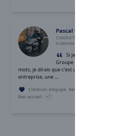
Lire son témoignage
Pascal
BRIOT
CONDUCTEUR ROUTIER
-
VILLENAVE
D ORNON
Si je devais décrire
Groupe Rave en quelques
mots, je dirais que c'est une très bonne
entreprise, une ...
Cohésion d'équipe
Respect de la RSE
Bon accueil
+7
Lire son témoignage