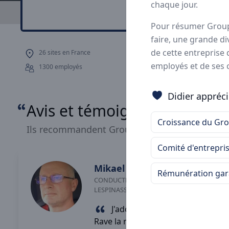
chaque jour.
Avis
Ils aiment
P
Pour résumer Groupe 
faire, une grande div
de cette entreprise q
26 sites en France
Avec plus de 1800 c
employés et de ses c
les
leaders françai
1300 employés
Didier appréc
Avis et témoignages d'empl
Croissance du Gr
Ils recommandent Groupe Rave
Comité d'entrepri
Mikael
Paindavoine
Rémunération gar
CONDUCTEUR ROUTIER
-
LESPINASSE
J'adore chez Groupe
Rave la réactivité de mes