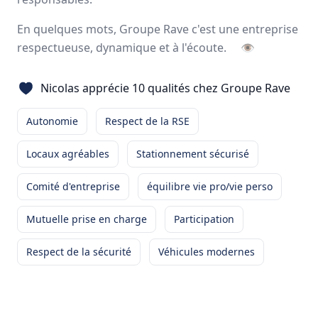
Avis
Ils aiment
Portrait
En quelques mots, Groupe Rave c'est une entreprise
respectueuse, dynamique et à l'écoute.
👁
Avec plus de 1800 clients grâce à un réseau intégré de
plus de
1200 collaborateurs
répartis sur
26 sites
, le
Nicolas apprécie 10 qualités chez Groupe Rave
Groupe RAVE figure parmi les
leaders français
spécialisés
dans la prestation de
service logistique
et
transport
.
Autonomie
Respect de la RSE
26 sites en France
Locaux agréables
Stationnement sécurisé
1300 employés
Comité d'entreprise
équilibre vie pro/vie perso
Avis et témoignages d'employés Groupe Rave
Mutuelle prise en charge
Participation
Ils recommandent Groupe Rave
Respect de la sécurité
Véhicules modernes
Mikael
Paindavoine
CONDUCTEUR ROUTIER
-
LESPINASSE