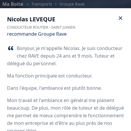
Ma Boîte
>
Transports
>
Groupe Rave
Nicolas
LEVEQUE
CONDUCTEUR ROUTIER
-
SAINT JUNIEN
recommande Groupe Rave
Bonjour, je m'appelle Nicolas. Je suis conducteur
chez RAVE depuis 24 ans et 9 mois. Tuteur et
délégué du personnel.
Ma fonction principale est conducteur.
Dans l'équipe, l'ambiance est plutôt bonne.
Groupe Rave
Mon travail et l'ambiance en général me plaisent
beaucoup. De plus, mon rôle de tuteur et de délégué
Avis des employés
me permet de mieux comprendre le fonctionnement
de mon entreprise et d'être au plus près de nos
responsables.