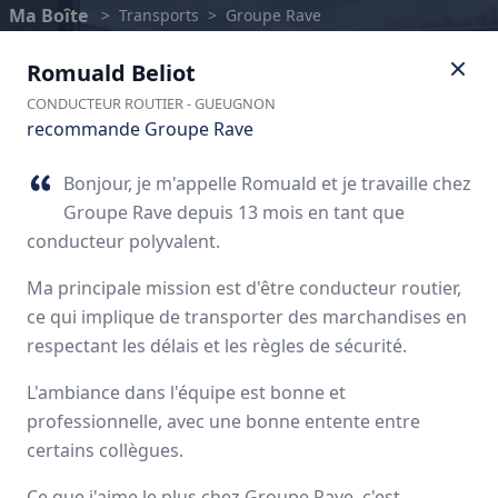
Ma Boîte
>
Transports
>
Groupe Rave
Romuald
Beliot
CONDUCTEUR ROUTIER
-
GUEUGNON
recommande Groupe Rave
Bonjour, je m'appelle Romuald et je travaille chez
Groupe Rave depuis 13 mois en tant que
conducteur polyvalent.
Ma principale mission est d'être conducteur routier,
ce qui implique de transporter des marchandises en
respectant les délais et les règles de sécurité.
Groupe Rave
L'ambiance dans l'équipe est bonne et
professionnelle, avec une bonne entente entre
Avis des employés
certains collègues.
Ce que j'aime le plus chez Groupe Rave, c'est