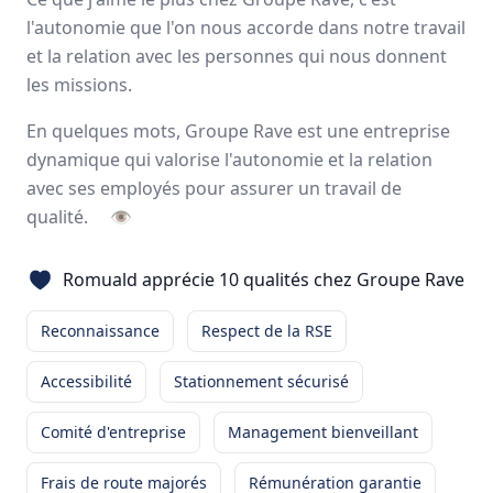
Avis
Ils aiment
Portrait
l'autonomie que l'on nous accorde dans notre travail
et la relation avec les personnes qui nous donnent
les missions.
Avec plus de 1800 clients grâce à un réseau intégré de
plus de
1200 collaborateurs
répartis sur
26 sites
, le
En quelques mots, Groupe Rave est une entreprise
Groupe RAVE figure parmi les
leaders français
spécialisés
dynamique qui valorise l'autonomie et la relation
dans la prestation de
service logistique
et
transport
.
avec ses employés pour assurer un travail de
26 sites en France
qualité.
👁
1300 employés
Romuald apprécie 10 qualités chez Groupe Rave
Avis et témoignages d'employés Groupe Rave
Reconnaissance
Respect de la RSE
Ils recommandent Groupe Rave
Accessibilité
Stationnement sécurisé
Mikael
Paindavoine
Comité d'entreprise
Management bienveillant
CONDUCTEUR ROUTIER
-
LESPINASSE
Frais de route majorés
Rémunération garantie