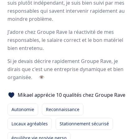
suis plutôt indépendant, je suis bien suivi par mes
Avis
Ils aiment
Portrait
responsables qui savent intervenir rapidement au
moindre problème.
Avec plus de 1800 clients grâce à un réseau intégré de
J'adore chez Groupe Rave la réactivité de mes
plus de
1200 collaborateurs
répartis sur
26 sites
, le
responsables, le salaire correct et le bon matériel
Groupe RAVE figure parmi les
leaders français
spécialisés
dans la prestation de
bien entretenu.
service logistique
et
transport
.
26 sites en France
Si je devais décrire rapidement Groupe Rave, je
1300 employés
dirais que c'est une entreprise dynamique et bien
organisée.
👁
Avis et témoignages d'employés Groupe Rave
Mikael apprécie 10 qualités chez Groupe Rave
Ils recommandent Groupe Rave
Autonomie
Reconnaissance
Mikael
Paindavoine
Locaux agréables
Stationnement sécurisé
CONDUCTEUR ROUTIER
-
LESPINASSE
équilibre vie pro/vie perso