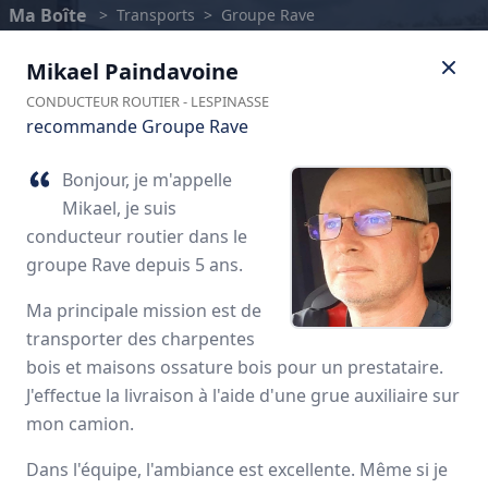
Ma Boîte
>
Transports
>
Groupe Rave
Mikael
Paindavoine
CONDUCTEUR ROUTIER
-
LESPINASSE
recommande Groupe Rave
Bonjour, je m'appelle
Mikael, je suis
conducteur routier dans le
groupe Rave depuis 5 ans.
Ma principale mission est de
transporter des charpentes
Groupe Rave
bois et maisons ossature bois pour un prestataire.
J'effectue la livraison à l'aide d'une grue auxiliaire sur
Avis des employés
mon camion.
Dans l'équipe, l'ambiance est excellente. Même si je