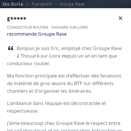
Ma Boîte
>
Transports
>
Groupe Rave
E*****
CONDUCTEUR ROUTIER
-
THOUARE-SUR-LOIRE
recommande Groupe Rave
Bonjour, je suis Eric, employé chez Groupe Rave
à Thouaré-sur-Loire depuis un an en tant que
conducteur routier.
Ma fonction principale est d'effectuer des livraisons
de matériel de gros œuvre du BTP sur différents
chantiers et d'organiser les itinéraires.
Groupe Rave
L'ambiance dans l'équipe est décontractée et
respectueuse.
Avis des employés
J'aime beaucoup chez Groupe Rave le respect entre
les collaborateurs et les responsables hiérarchiques.