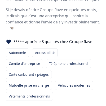
Avis
Ils aiment
Portrait
Si je devais décrire Groupe Rave en quelques mots,
je dirais que c'est une entreprise qui inspire la
Avec plus de 1800 clients grâce à un réseau intégré de
confiance et donne l'envie de s'y investir pleinement.
plus de
1200 collaborateurs
répartis sur
26 sites
, le
👁
Groupe RAVE figure parmi les
leaders français
spécialisés
dans la prestation de
service logistique
et
transport
.
E**** apprécie 8 qualités chez Groupe Rave
26 sites en France
1300 employés
Autonomie
Accessibilité
Comité d'entreprise
Téléphone professionnel
Avis et témoignages d'employés Groupe Rave
Carte carburant / péages
Ils recommandent Groupe Rave
Mutuelle prise en charge
Véhicules modernes
Mikael
Paindavoine
Vêtements professionnels
CONDUCTEUR ROUTIER
-
LESPINASSE