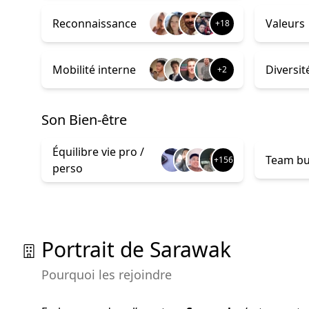
Reconnaissance
Valeurs
+18
Mobilité interne
Diversit
+2
son Bien-être
Équilibre vie pro /
Team bu
+156
perso
Portrait de Sarawak
Pourquoi les rejoindre