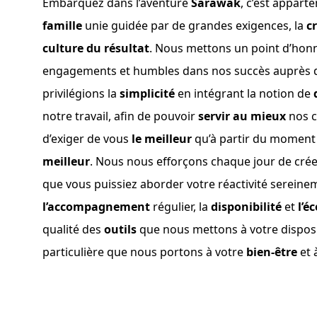
Embarquez dans l’aventure
Sarawak
, c’est appart
famille
unie guidée par de grandes exigences, la
c
culture du résultat
. Nous mettons un point d’honn
engagements et humbles dans nos succès auprès d
privilégions la
simplicité
en intégrant la notion de
notre travail, afin de pouvoir
servir au mieux
nos c
d’exiger de vous
le meilleur
qu’à partir du momen
meilleur
. Nous nous efforçons chaque jour de crée
que vous puissiez aborder votre réactivité sereine
l’accompagnement
régulier, la
disponibilité
et
l’é
qualité des
outils
que nous mettons à votre dispos
particulière que nous portons à votre
bien-être
et 