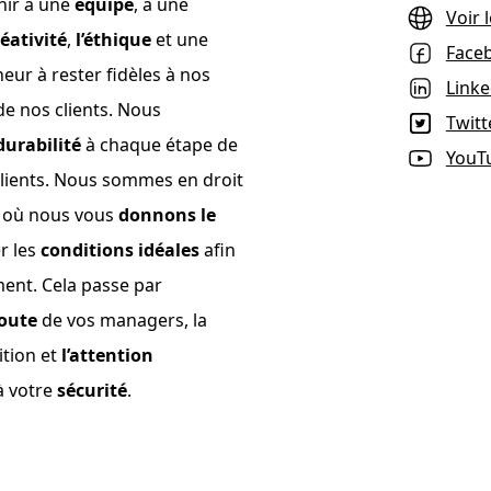
enir à une
équipe
, à une
Voir l
réativité
,
l’éthique
et une
Face
eur à rester fidèles à nos
Linke
e nos clients. Nous
Twitt
durabilité
à chaque étape de
YouT
lients. Nous sommes en droit
t où nous vous
donnons le
r les
conditions idéales
afin
ment. Cela passe par
coute
de vos managers, la
ition et
l’attention
à votre
sécurité
.