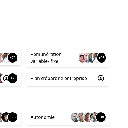
Rémunération
+75
+63
variable/ fixe
Plan d'épargne entreprise
+2
Autonomie
+78
+38