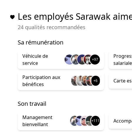
Les employés Sarawak aim
24 qualités recommandées
sa rémunération
Véhicule de
Progres
+97
service
salariale
Participation aux
Carte e
+6
bénéfices
son travail
Management
Accomp
+111
bienveillant