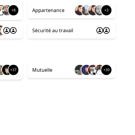
Appartenance
+8
+3
Sécurité au travail
Mutuelle
+37
+30