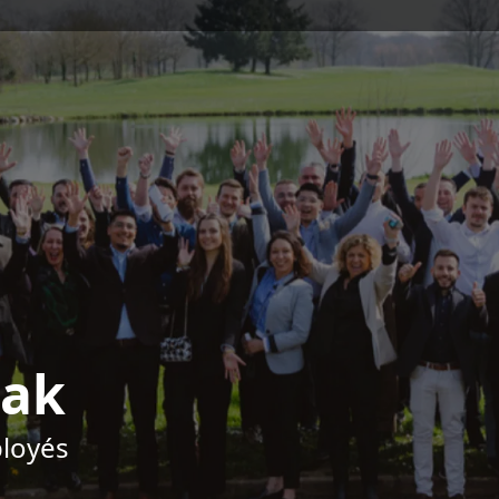
wak
ployés