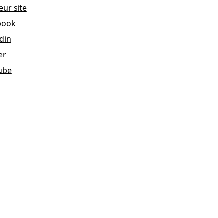
eur site
book
din
er
ube