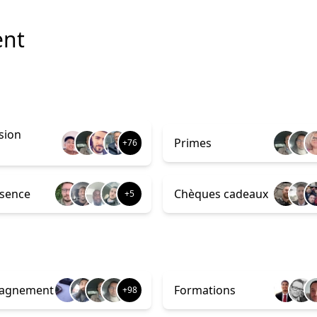
ent
sion
Primes
+76
ssence
Chèques cadeaux
+5
agnement
Formations
+98