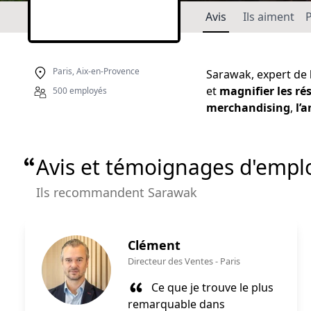
Avis
Ils aiment
P
Paris, Aix-en-Provence
Sarawak, expert de
et
magnifier les ré
500 employés
merchandising
,
l’
Avis et témoignages d'empl
Ils recommandent Sarawak
Clément
Directeur des Ventes
-
Paris
Ce que je trouve le plus
remarquable dans