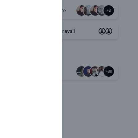
Appartenance
+8
+3
Sécurité au travail
Mutuelle
+37
+30