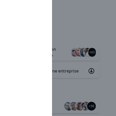
Rémunération
+75
+63
variable/ fixe
Plan d'épargne entreprise
+2
Autonomie
+78
+38