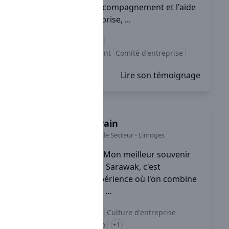
l'entreprise, c'est l'accompagnement et l'aide
proposés par l'entreprise, ...
Accompagnement
Management bienveillant
Comité d'entreprise
+3
Lire son témoignage
Sylvain
Chef de Secteur
-
Limoges
Mon meilleur souvenir
chez Sarawak, c'est
globalement une expérience où l'on combine
le professionnalisme ...
Accompagnement
Culture d'entreprise
équilibre vie pro / perso
+1