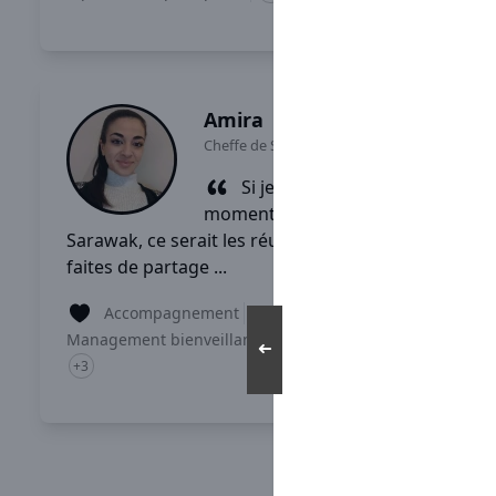
Lire son témoignage
Amira
Cheffe de Secteur
-
Montpellier
Si je devais choisir un
moment fort vécu chez
Sarawak, ce serait les réunions qui sont
faites de partage ...
Accompagnement
Management bienveillant
Comité d'entreprise
➜
+3
Lire son témoignage