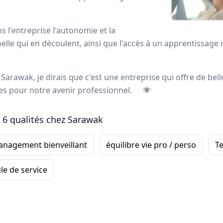
ortrait
 l'entreprise l'autonomie et la
elle qui en découlent, ainsi que l'accès à un apprentissage r
l’externalisation de la force de vente
, forme et accompag
sultats
à long terme de ses clients. L’entreprise offre un éve
 Sarawak, je dirais que c'est une entreprise qui offre de bel
animation
, la
logistique
ainsi que deux applications digitale
ves pour notre avenir professionnel.
👁
oyés Sarawak
 6 qualités chez Sarawak
nagement bienveillant
équilibre vie pro / perso
T
le de service
Romuald
CHEF DE SECTEUR
-
Nord-Ouest
Ce qui me plaît
particulièrement dans