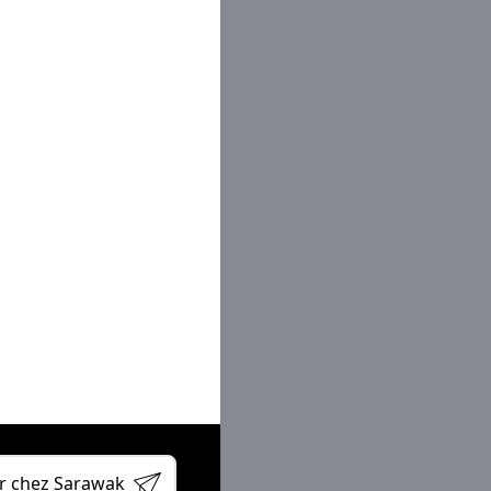
eur site
book
din
er
ube
r chez Sarawak