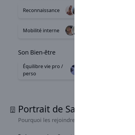
Reconnaissance
Valeurs
+18
Mobilité interne
Diversit
+2
son Bien-être
Équilibre vie pro /
Team bu
+156
perso
Portrait de Sarawak
Pourquoi les rejoindre