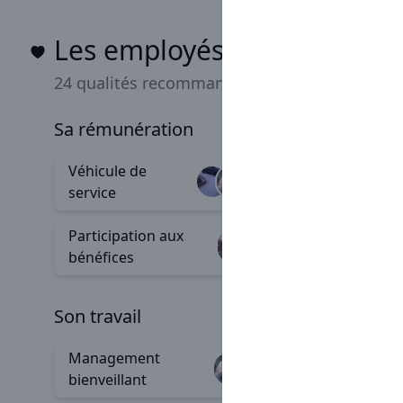
Les employés Sarawak aim
24 qualités recommandées
sa rémunération
Véhicule de
Progres
+97
service
salariale
Participation aux
Carte e
+6
bénéfices
son travail
Management
Accomp
+111
bienveillant