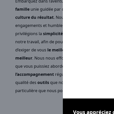
Embarquez dans l’aventure
Sarawak
, c’est appart
famille
unie guidée par de grandes exigences, la
c
culture du résultat
. Nous mettons un point d’honn
engagements et humbles dans nos succès auprès d
privilégions la
simplicité
en intégrant la notion de
notre travail, afin de pouvoir
servir au mieux
nos c
d’exiger de vous
le meilleur
qu’à partir du momen
meilleur
. Nous nous efforçons chaque jour de crée
que vous puissiez aborder votre réactivité sereine
l’accompagnement
régulier, la
disponibilité
et
l’é
qualité des
outils
que nous mettons à votre dispos
particulière que nous portons à votre
bien-être
et 
Vous appréciez 