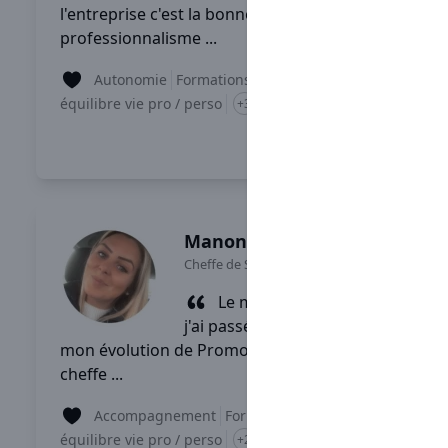
l'entreprise c'est la bonne ambiance et le
professionnalisme ...
Autonomie
Formations
équilibre vie pro / perso
+3
Lire son témoignage
Manon
Cheffe de Secteur
-
Poitiers
Le meilleur moment que
j'ai passé chez Sarawak, c'est
mon évolution de Promotrice des ventes à
cheffe ...
Accompagnement
Formations
équilibre vie pro / perso
+2