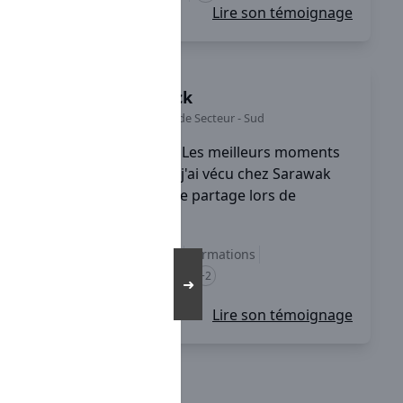
Lire son témoignage
Loick
Chef de Secteur
-
Sud
Les meilleurs moments
que j'ai vécu chez Sarawak
sont des moments de partage lors de
réunion nationale, ...
Accompagnement
Formations
équilibre vie pro / perso
+2
➜
Lire son témoignage