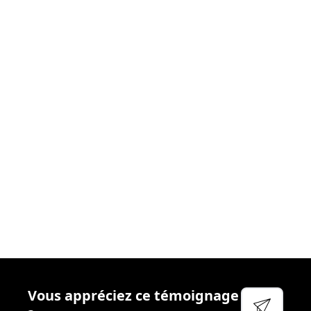
donnons le meilleur
. Nous nous efforçons chaque
jour de créer les
conditions idéales
afin que vous
puissiez aborder votre réactivité sereinement. Cela
passe par
l’accompagnement
régulier, la
disponibilité
et
l’écoute
de vos managers, la qualité des
outils
que
nous mettons à votre disposition et
l’attention
particulière que nous portons à votre
bien-être
et à
votre
sécurité
.
Voir leur site
Facebook
Linkedin
Twitter
Vous appréciez ce témoignage
YouTube