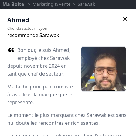
Ma Boîte
>
Marketing & Vente
>
Sarawak
Ahmed
Chef de secteur
-
Lyon
recommande Sarawak
Bonjour, je suis Ahmed,
employé chez Sarawak
depuis novembre 2024 en
tant que chef de secteur.
Ma tâche principale consiste
à visibiliser la marque que je
Sarawak
représente.
Le moment le plus marquant chez Sarawak est sans
Avis des employés
nul doute les rencontres enrichissantes.
Ce qui me plaît particulièrement dans l'entreprise,