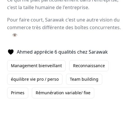
Avis
Ils aiment
Portrait
c'est la taille humaine de l'entreprise.
Pour faire court, Sarawak c'est une autre vision du
Sarawak, expert de
l’externalisation de la force de
commerce très différente des boîtes concurrentes.
vente
, forme et accompagne ses collaborateurs pour
👁
développer leurs talents
et
magnifier les résultats
à
long terme de ses clients. L’entreprise offre un éventail
Ahmed apprécie 6 qualités chez Sarawak
d’activités complémentaires tels que le
merchandising
,
l’animation
, la
logistique
ainsi que deux applications
Management bienveillant
Reconnaissance
digitales.
Paris, Aix-en-Provence
équilibre vie pro / perso
Team building
500 employés
Primes
Rémunération variable/ fixe
Avis et témoignages d'employés Sarawak
Ils recommandent Sarawak