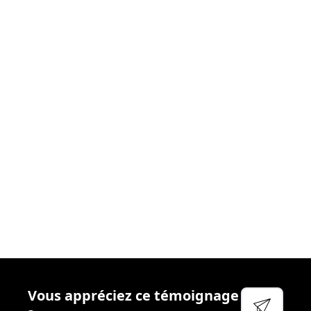
donnons le meilleur
. Nous nous efforçons chaque
jour de créer les
conditions idéales
afin que vous
puissiez aborder votre réactivité sereinement. Cela
passe par
l’accompagnement
régulier, la
disponibilité
et
l’écoute
de vos managers, la qualité des
outils
que
nous mettons à votre disposition et
l’attention
particulière que nous portons à votre
bien-être
et à
votre
sécurité
.
Voir leur site
Facebook
Linkedin
Twitter
Vous appréciez ce témoignage
YouTube