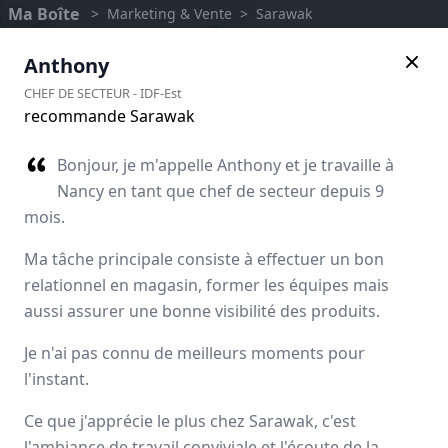
Ma Boîte
>
Marketing & Vente
>
Sarawak
Anthony
CHEF DE SECTEUR
-
IDF-Est
recommande Sarawak
Bonjour, je m'appelle Anthony et je travaille à
Nancy en tant que chef de secteur depuis 9
mois.
Ma tâche principale consiste à effectuer un bon
relationnel en magasin, former les équipes mais
aussi assurer une bonne visibilité des produits.
Sarawak
Je n'ai pas connu de meilleurs moments pour
l'instant.
Avis des employés
Ce que j'apprécie le plus chez Sarawak, c'est
l'ambiance de travail conviviale et l'écoute de la