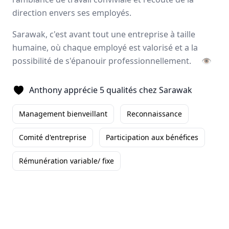
Avis
Ils aiment
Portrait
direction envers ses employés.
Sarawak, c'est avant tout une entreprise à taille
Sarawak, expert de
l’externalisation de la force de
humaine, où chaque employé est valorisé et a la
vente
, forme et accompagne ses collaborateurs pour
possibilité de s'épanouir professionnellement.
👁
développer leurs talents
et
magnifier les résultats
à
long terme de ses clients. L’entreprise offre un éventail
Anthony apprécie 5 qualités chez Sarawak
d’activités complémentaires tels que le
merchandising
,
l’animation
, la
logistique
ainsi que deux applications
Management bienveillant
Reconnaissance
digitales.
Paris, Aix-en-Provence
Comité d'entreprise
Participation aux bénéfices
500 employés
Rémunération variable/ fixe
Avis et témoignages d'employés Sarawak
Ils recommandent Sarawak