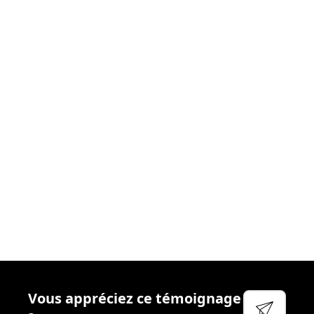
donnons le meilleur
. Nous nous efforçons chaque
jour de créer les
conditions idéales
afin que vous
puissiez aborder votre réactivité sereinement. Cela
passe par
l’accompagnement
régulier, la
disponibilité
et
l’écoute
de vos managers, la qualité des
outils
que
nous mettons à votre disposition et
l’attention
particulière que nous portons à votre
bien-être
et à
votre
sécurité
.
Voir leur site
Facebook
Linkedin
Twitter
Vous appréciez ce témoignage
YouTube