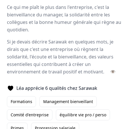
Avis
Ils aiment
Portrait
Ce qui me plaît le plus dans l'entreprise, c'est la
bienveillance du manager, la solidarité entre les
collègues et la bonne humeur générale qui règne au
Sarawak, expert de
l’externalisation de la force de
quotidien.
vente
, forme et accompagne ses collaborateurs pour
développer leurs talents
et
magnifier les résultats
à
Si je devais décrire Sarawak en quelques mots, je
long terme de ses clients. L’entreprise offre un éventail
dirais que c'est une entreprise où règnent la
d’activités complémentaires tels que le
merchandising
,
solidarité, l'écoute et la bienveillance, des valeurs
l’animation
, la
logistique
ainsi que deux applications
essentielles qui contribuent à créer un
digitales.
environnement de travail positif et motivant.
👁
Paris, Aix-en-Provence
500 employés
Léa apprécie 6 qualités chez Sarawak
Formations
Management bienveillant
Avis et témoignages d'employés Sarawak
Ils recommandent Sarawak
Comité d'entreprise
équilibre vie pro / perso
Primes
Progression salariale