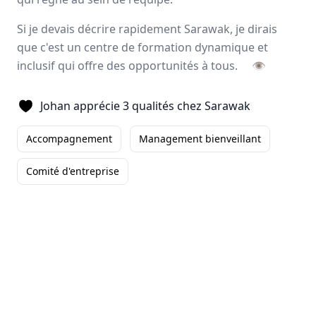
Avis
Ils aiment
Portrait
Si je devais décrire rapidement Sarawak, je dirais
que c'est un centre de formation dynamique et
Sarawak, expert de
l’externalisation de la force de
inclusif qui offre des opportunités à tous.
👁
vente
, forme et accompagne ses collaborateurs pour
développer leurs talents
et
magnifier les résultats
à
Johan apprécie 3 qualités chez Sarawak
long terme de ses clients. L’entreprise offre un éventail
d’activités complémentaires tels que le
merchandising
,
Accompagnement
Management bienveillant
l’animation
, la
logistique
ainsi que deux applications
digitales.
Comité d'entreprise
Paris, Aix-en-Provence
500 employés
Avis et témoignages d'employés Sarawak
Ils recommandent Sarawak