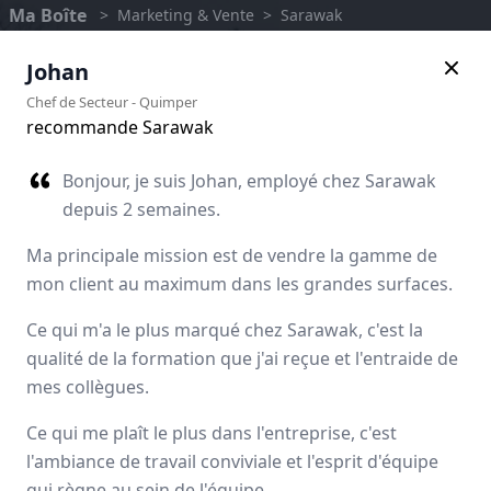
Ma Boîte
>
Marketing & Vente
>
Sarawak
Johan
Chef de Secteur
-
Quimper
recommande Sarawak
Bonjour, je suis Johan, employé chez Sarawak
depuis 2 semaines.
Ma principale mission est de vendre la gamme de
mon client au maximum dans les grandes surfaces.
Ce qui m'a le plus marqué chez Sarawak, c'est la
qualité de la formation que j'ai reçue et l'entraide de
Sarawak
mes collègues.
Avis des employés
Ce qui me plaît le plus dans l'entreprise, c'est
l'ambiance de travail conviviale et l'esprit d'équipe
qui règne au sein de l'équipe.