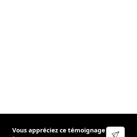
donnons le meilleur
. Nous nous efforçons chaque
jour de créer les
conditions idéales
afin que vous
puissiez aborder votre réactivité sereinement. Cela
passe par
l’accompagnement
régulier, la
disponibilité
et
l’écoute
de vos managers, la qualité des
outils
que
nous mettons à votre disposition et
l’attention
particulière que nous portons à votre
bien-être
et à
votre
sécurité
.
Voir leur site
Facebook
Linkedin
Twitter
Vous appréciez ce témoignage
YouTube