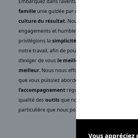
Embarquez dans l’aventure
Sarawak
, c’est appart
famille
unie guidée par de grandes exigences, la
c
culture du résultat
. Nous mettons un point d’honn
engagements et humbles dans nos succès auprès d
privilégions la
simplicité
en intégrant la notion de
notre travail, afin de pouvoir
servir au mieux
nos c
d’exiger de vous
le meilleur
qu’à partir du momen
meilleur
. Nous nous efforçons chaque jour de crée
que vous puissiez aborder votre réactivité sereine
l’accompagnement
régulier, la
disponibilité
et
l’é
qualité des
outils
que nous mettons à votre dispos
particulière que nous portons à votre
bien-être
et 
Vous appréciez 