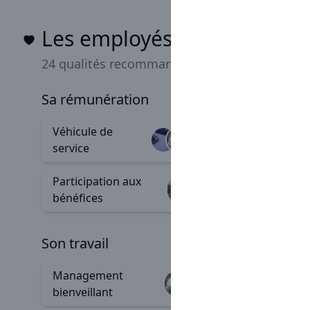
Les employés Sarawak aim
24 qualités recommandées
sa rémunération
Véhicule de
Progres
+97
service
salariale
Participation aux
Carte e
+6
bénéfices
son travail
Management
Accomp
+111
bienveillant