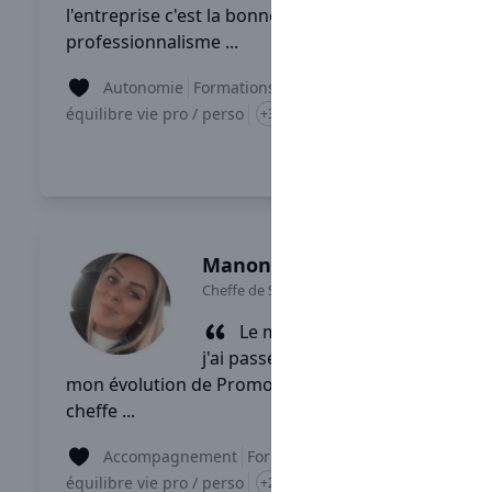
l'entreprise c'est la bonne ambiance et le
professionnalisme ...
Autonomie
Formations
équilibre vie pro / perso
+3
Lire son témoignage
Manon
Cheffe de Secteur
-
Poitiers
Le meilleur moment que
j'ai passé chez Sarawak, c'est
mon évolution de Promotrice des ventes à
cheffe ...
Accompagnement
Formations
équilibre vie pro / perso
+2