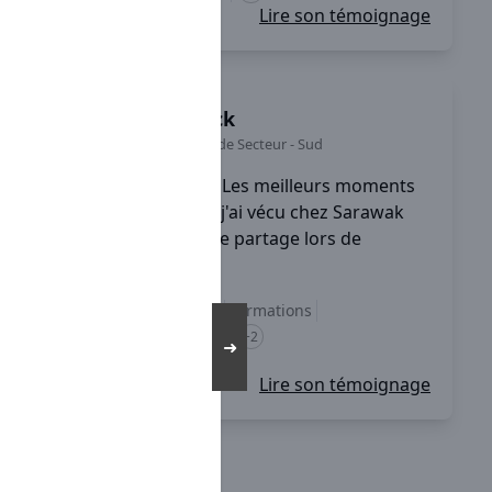
Lire son témoignage
Loick
Chef de Secteur
-
Sud
Les meilleurs moments
que j'ai vécu chez Sarawak
sont des moments de partage lors de
réunion nationale, ...
Accompagnement
Formations
équilibre vie pro / perso
+2
➜
Lire son témoignage