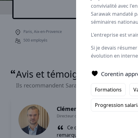
convivialité avec l
Avis
Ils aiment
P
Sarawak mandaté pa
séminaires nationau
Paris, Aix-en-Provence
Sarawak, expert de
L'entreprise est vr
et
magnifier les ré
500 employés
Si je devais résumer
merchandising
,
l’
évolution en interne
Avis et témoignages d'empl
Corentin appr
Ils recommandent Sarawak
Formations
V
Progression salari
Clément
Directeur des Ventes
-
Paris
Ce que je trouve le plus
remarquable dans