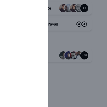
Appartenance
+8
+3
Sécurité au travail
Mutuelle
+37
+30