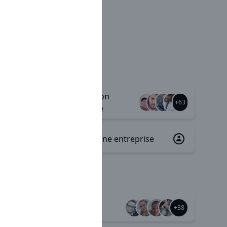
Rémunération
+75
+63
variable/ fixe
Plan d'épargne entreprise
+2
Autonomie
+78
+38