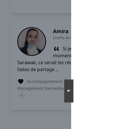
Lire son témoignage
Amira
Cheffe de Secteur
-
Montpellier
Si je devais choisir un
moment fort vécu chez
Sarawak, ce serait les réunions qui sont
faites de partage ...
Accompagnement
Management bienveillant
Comité d'entreprise
➜
+3
Lire son témoignage