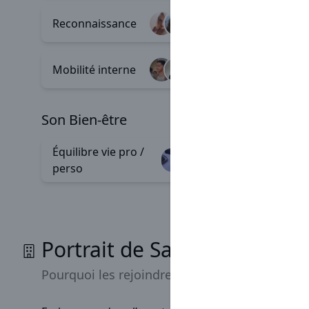
Reconnaissance
Valeurs
+18
Mobilité interne
Diversit
+2
son Bien-être
Équilibre vie pro /
Team bu
+156
perso
Portrait de Sarawak
Pourquoi les rejoindre