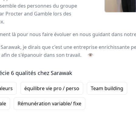
'ensemble des personnes du groupe
ortrait
r Procter and Gamble lors des
x.
l’externalisation de la force de vente
, forme et accompag
aiment là pour nous faire évoluer en nous guidant dans notr
sultats
à long terme de ses clients. L’entreprise offre un éve
 Sarawak, je dirais que c'est une entreprise enrichissante 
animation
, la
logistique
ainsi que deux applications digitale
 afin de s'épanouir dans son travail.
👁
oyés Sarawak
écie 6 qualités chez Sarawak
aleurs
équilibre vie pro / perso
Team building
ale
Rémunération variable/ fixe
Romuald
CHEF DE SECTEUR
-
Nord-Ouest
Ce qui me plaît
particulièrement dans