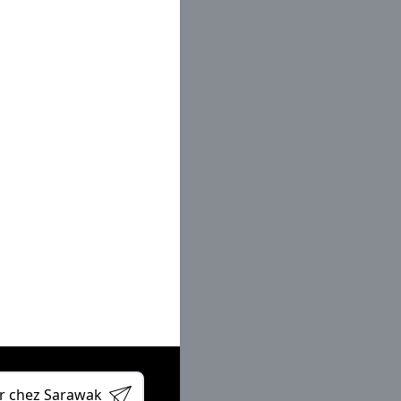
eur site
book
din
er
ube
r chez Sarawak