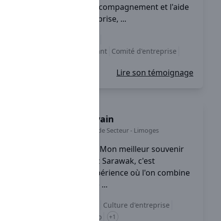
l'entreprise, c'est l'accompagnement et l'aide
proposés par l'entreprise, ...
Accompagnement
Management bienveillant
Comité d'entreprise
+3
Lire son témoignage
Sylvain
Chef de Secteur
-
Limoges
Mon meilleur souvenir
chez Sarawak, c'est
globalement une expérience où l'on combine
le professionnalisme ...
Accompagnement
Culture d'entreprise
équilibre vie pro / perso
+1