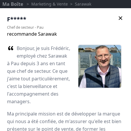
Ma Boîte
>
Marketing & Vente
>
Sarawak
F*****
Chef de secteur
-
Pau
recommande Sarawak
Bonjour, je suis Frédéric,
employé chez Sarawak
à Pau depuis 3 ans en tant
que chef de secteur. Ce que
j'aime tout particulièrement,
c'est la bienveillance et
l'accompagnement des
Sarawak
managers.
Avis des employés
Ma principale mission est de développer la marque
qui nous a été confiée, de m'assurer qu'elle est bien
présente sur le point de vente, de former les