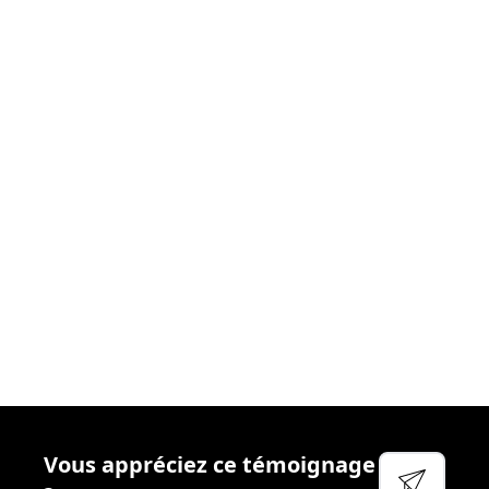
donnons le meilleur
. Nous nous efforçons chaque
jour de créer les
conditions idéales
afin que vous
puissiez aborder votre réactivité sereinement. Cela
passe par
l’accompagnement
régulier, la
disponibilité
et
l’écoute
de vos managers, la qualité des
outils
que
nous mettons à votre disposition et
l’attention
particulière que nous portons à votre
bien-être
et à
votre
sécurité
.
Voir leur site
Facebook
Linkedin
Twitter
Vous appréciez ce témoignage
YouTube