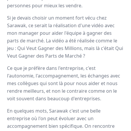
personnes pour mieux les vendre.
Avis
Ils aiment
Portrait
Si je devais choisir un moment fort vécu chez
Sarawak, expert de
l’externalisation de la force de
Sarawak, ce serait la réalisation d'une vidéo avec
vente
, forme et accompagne ses collaborateurs pour
mon manager pour aider l'équipe à gagner des
développer leurs talents
et
magnifier les résultats
à
parts de marché. La vidéo a été réalisée comme le
long terme de ses clients. L’entreprise offre un éventail
jeu : Qui Veut Gagner des Millions, mais là c'était Qui
d’activités complémentaires tels que le
merchandising
,
Veut Gagner des Parts de Marché ?
l’animation
, la
logistique
ainsi que deux applications
digitales.
Ce que je préfère dans l'entreprise, c'est
l'autonomie, l'accompagnement, les échanges avec
Paris, Aix-en-Provence
mes collègues qui sont là pour nous aider et nous
500 employés
rendre meilleurs, et non le contraire comme on le
voit souvent dans beaucoup d'entreprises.
Avis et témoignages d'employés Sarawak
En quelques mots, Sarawak c'est une belle
Ils recommandent Sarawak
entreprise où l'on peut évoluer avec un
accompagnement bien spécifique. On rencontre