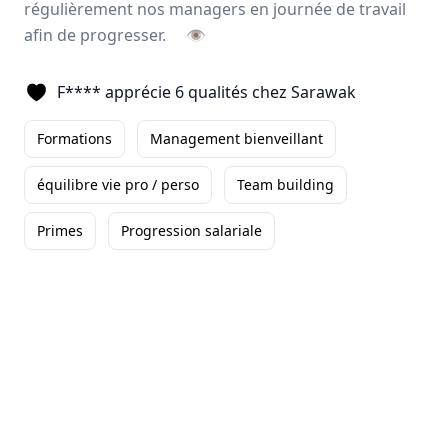
régulièrement nos managers en journée de travail
Clément
afin de progresser.
👁
Directeur des Ventes
-
Paris
Ce que je trouve le plus
F**** apprécie 6 qualités chez Sarawak
remarquable dans l'entreprise c'est
la bonne ambiance et le professionnalisme ...
Formations
Management bienveillant
Autonomie
Formations
équilibre vie pro / perso
équilibre vie pro / perso
Team building
+3
Lire son témoignage
Primes
Progression salariale
Romuald
CHEF DE SECTEUR
-
Nord-Ouest
Ce qui me plaît
particulièrement dans l'entreprise
sur mes 5 mois passés, c'est le fait de me sentir ...