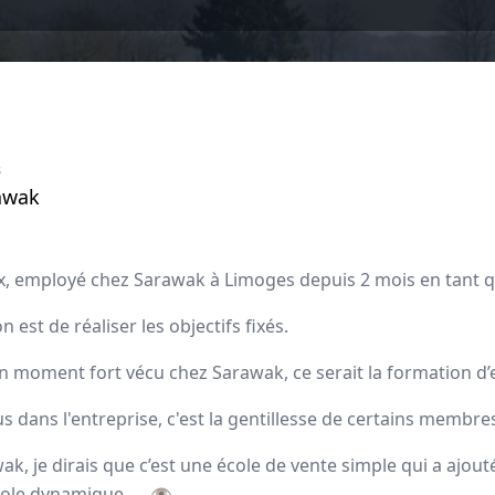
s
awak
ex, employé chez Sarawak à Limoges depuis 2 mois en tant q
 est de réaliser les objectifs fixés.
wak
 un moment fort vécu chez Sarawak, ce serait la formation d’
us dans l'entreprise, c'est la gentillesse de certains membres
ployés
, je dirais que c’est une école de vente simple qui a ajou
cole dynamique.
👁