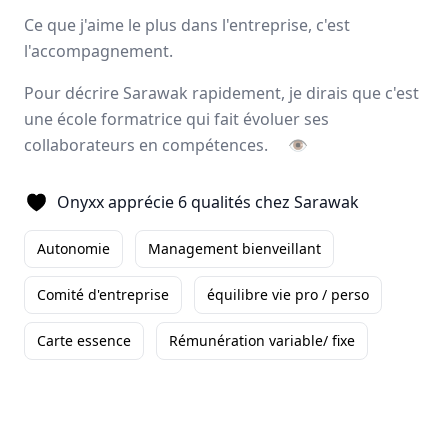
Avis
Ils aiment
Portrait
Ce que j'aime le plus dans l'entreprise, c'est
l'accompagnement.
Sarawak, expert de
l’externalisation de la force de
Pour décrire Sarawak rapidement, je dirais que c'est
vente
, forme et accompagne ses collaborateurs pour
une école formatrice qui fait évoluer ses
développer leurs talents
et
magnifier les résultats
à
collaborateurs en compétences.
👁
long terme de ses clients. L’entreprise offre un éventail
d’activités complémentaires tels que le
merchandising
,
Onyxx apprécie 6 qualités chez Sarawak
l’animation
, la
logistique
ainsi que deux applications
digitales.
Autonomie
Management bienveillant
Paris, Aix-en-Provence
500 employés
Comité d'entreprise
équilibre vie pro / perso
Carte essence
Rémunération variable/ fixe
Avis et témoignages d'employés Sarawak
Ils recommandent Sarawak