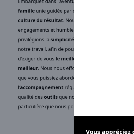
Embarquez dans l’aventure
Sarawak
, c’est appart
famille
unie guidée par de grandes exigences, la
c
culture du résultat
. Nous mettons un point d’honn
engagements et humbles dans nos succès auprès d
privilégions la
simplicité
en intégrant la notion de
notre travail, afin de pouvoir
servir au mieux
nos c
d’exiger de vous
le meilleur
qu’à partir du momen
meilleur
. Nous nous efforçons chaque jour de crée
que vous puissiez aborder votre réactivité sereine
l’accompagnement
régulier, la
disponibilité
et
l’é
qualité des
outils
que nous mettons à votre dispos
particulière que nous portons à votre
bien-être
et 
Vous appréciez 