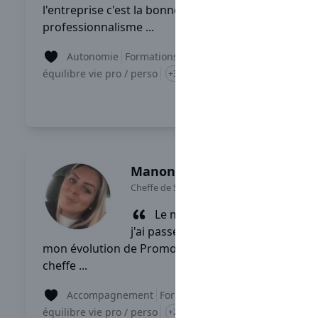
l'entreprise c'est la bonne ambiance et le
professionnalisme ...
Autonomie
Formations
équilibre vie pro / perso
+3
Lire son témoignage
Manon
Cheffe de Secteur
-
Poitiers
Le meilleur moment que
j'ai passé chez Sarawak, c'est
mon évolution de Promotrice des ventes à
cheffe ...
Accompagnement
Formations
équilibre vie pro / perso
+2