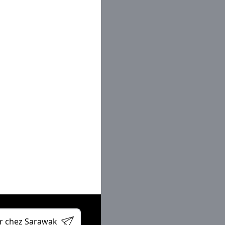
eur site
book
din
er
ube
r chez Sarawak