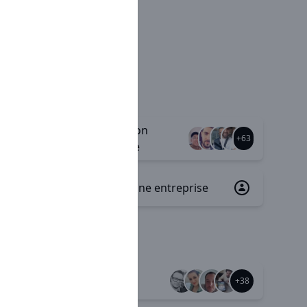
Rémunération
+75
+63
variable/ fixe
Plan d'épargne entreprise
+2
Autonomie
+78
+38