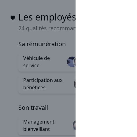
Les employés Sarawak aim
24 qualités recommandées
sa rémunération
Véhicule de
Progres
+97
service
salariale
Participation aux
Carte e
+6
bénéfices
son travail
Management
Accomp
+111
bienveillant