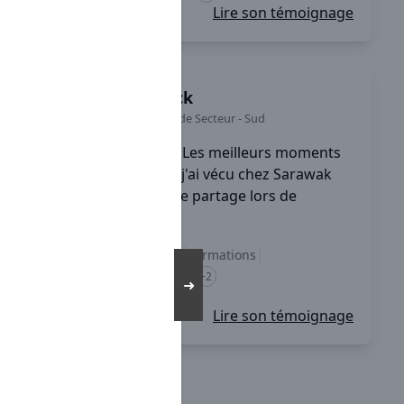
Lire son témoignage
Loick
Chef de Secteur
-
Sud
Les meilleurs moments
que j'ai vécu chez Sarawak
sont des moments de partage lors de
réunion nationale, ...
Accompagnement
Formations
équilibre vie pro / perso
+2
➜
Lire son témoignage