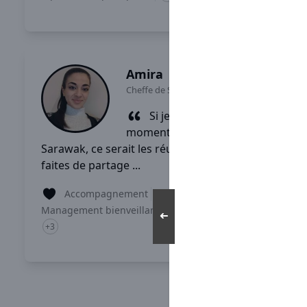
Lire son témoignage
Amira
Cheffe de Secteur
-
Montpellier
Si je devais choisir un
moment fort vécu chez
Sarawak, ce serait les réunions qui sont
faites de partage ...
Accompagnement
Management bienveillant
Comité d'entreprise
➜
+3
Lire son témoignage