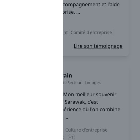
l'entreprise, c'est l'accompagnement et l'aide
proposés par l'entreprise, ...
Accompagnement
Management bienveillant
Comité d'entreprise
+3
Lire son témoignage
Sylvain
Chef de Secteur
-
Limoges
Mon meilleur souvenir
chez Sarawak, c'est
globalement une expérience où l'on combine
le professionnalisme ...
Accompagnement
Culture d'entreprise
équilibre vie pro / perso
+1