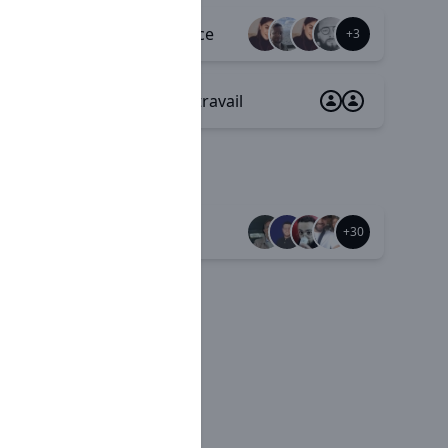
Appartenance
+8
+3
Sécurité au travail
Mutuelle
+37
+30