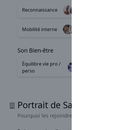
Reconnaissance
Valeurs
+18
Mobilité interne
Diversit
+2
son Bien-être
Équilibre vie pro /
Team bu
+156
perso
Portrait de Sarawak
Pourquoi les rejoindre