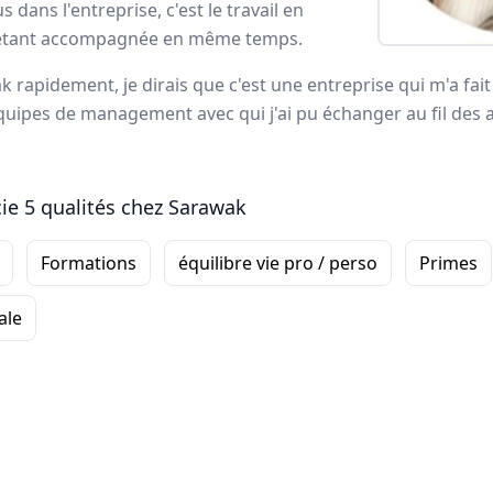
s dans l'entreprise, c'est le travail en
ortrait
 étant accompagnée en même temps.
 rapidement, je dirais que c'est une entreprise qui m'a fait
quipes de management avec qui j'ai pu échanger au fil des 
l’externalisation de la force de vente
, forme et accompag
sultats
à long terme de ses clients. L’entreprise offre un éve
animation
, la
logistique
ainsi que deux applications digitale
e 5 qualités chez Sarawak
oyés Sarawak
Formations
équilibre vie pro / perso
Primes
ale
Romuald
CHEF DE SECTEUR
-
Nord-Ouest
Ce qui me plaît
particulièrement dans