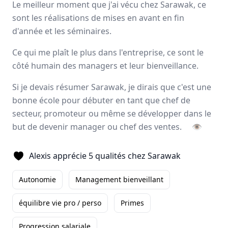
Le meilleur moment que j'ai vécu chez Sarawak, ce
Avis
Ils aiment
Portrait
sont les réalisations de mises en avant en fin
d'année et les séminaires.
Sarawak, expert de
l’externalisation de la force de
Ce qui me plaît le plus dans l'entreprise, ce sont le
vente
, forme et accompagne ses collaborateurs pour
côté humain des managers et leur bienveillance.
développer leurs talents
et
magnifier les résultats
à
long terme de ses clients. L’entreprise offre un éventail
Si je devais résumer Sarawak, je dirais que c'est une
d’activités complémentaires tels que le
merchandising
,
bonne école pour débuter en tant que chef de
l’animation
, la
logistique
ainsi que deux applications
secteur, promoteur ou même se développer dans le
digitales.
but de devenir manager ou chef des ventes.
👁
Paris, Aix-en-Provence
500 employés
Alexis apprécie 5 qualités chez Sarawak
Autonomie
Management bienveillant
Avis et témoignages d'employés Sarawak
Ils recommandent Sarawak
équilibre vie pro / perso
Primes
Progression salariale