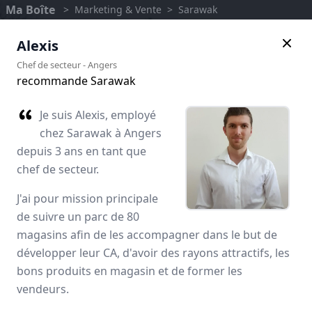
Ma Boîte
>
Marketing & Vente
>
Sarawak
Alexis
Chef de secteur
-
Angers
recommande Sarawak
Je suis Alexis, employé
chez Sarawak à Angers
depuis 3 ans en tant que
chef de secteur.
J'ai pour mission principale
de suivre un parc de 80
Sarawak
magasins afin de les accompagner dans le but de
développer leur CA, d'avoir des rayons attractifs, les
Avis des employés
bons produits en magasin et de former les
vendeurs.