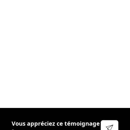
donnons le meilleur
. Nous nous efforçons chaque
jour de créer les
conditions idéales
afin que vous
puissiez aborder votre réactivité sereinement. Cela
passe par
l’accompagnement
régulier, la
disponibilité
et
l’écoute
de vos managers, la qualité des
outils
que
nous mettons à votre disposition et
l’attention
particulière que nous portons à votre
bien-être
et à
votre
sécurité
.
Voir leur site
Facebook
Linkedin
Twitter
Vous appréciez ce témoignage
YouTube