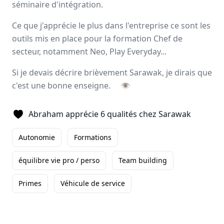
séminaire d'intégration.
Avis
Ils aiment
Portrait
Ce que j'apprécie le plus dans l'entreprise ce sont les
outils mis en place pour la formation Chef de
Sarawak, expert de
l’externalisation de la force de
secteur, notamment Neo, Play Everyday...
vente
, forme et accompagne ses collaborateurs pour
développer leurs talents
et
magnifier les résultats
à
Si je devais décrire brièvement Sarawak, je dirais que
long terme de ses clients. L’entreprise offre un éventail
c'est une bonne enseigne.
👁
d’activités complémentaires tels que le
merchandising
,
l’animation
, la
logistique
ainsi que deux applications
digitales.
Abraham apprécie 6 qualités chez Sarawak
Paris, Aix-en-Provence
Autonomie
Formations
500 employés
équilibre vie pro / perso
Team building
Avis et témoignages d'employés Sarawak
Primes
Véhicule de service
Ils recommandent Sarawak