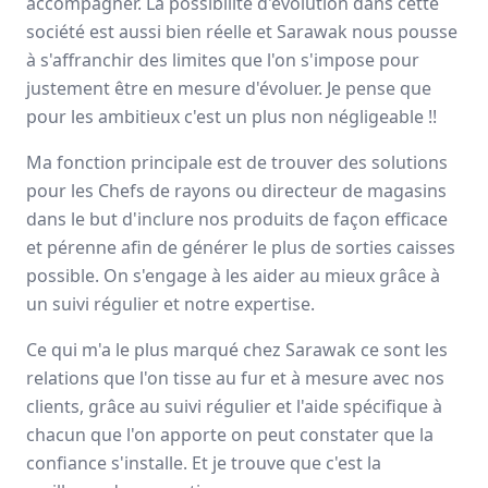
accompagner. La possibilité d'évolution dans cette
Avis
Ils aiment
Portrait
société est aussi bien réelle et Sarawak nous pousse
à s'affranchir des limites que l'on s'impose pour
justement être en mesure d'évoluer. Je pense que
Sarawak, expert de
l’externalisation de la force de
vente
pour les ambitieux c'est un plus non négligeable !!
, forme et accompagne ses collaborateurs pour
développer leurs talents
et
magnifier les résultats
à
Ma fonction principale est de trouver des solutions
long terme de ses clients. L’entreprise offre un éventail
pour les Chefs de rayons ou directeur de magasins
d’activités complémentaires tels que le
merchandising
,
dans le but d'inclure nos produits de façon efficace
l’animation
, la
logistique
ainsi que deux applications
digitales.
et pérenne afin de générer le plus de sorties caisses
possible. On s'engage à les aider au mieux grâce à
Paris, Aix-en-Provence
un suivi régulier et notre expertise.
500 employés
Ce qui m'a le plus marqué chez Sarawak ce sont les
relations que l'on tisse au fur et à mesure avec nos
Avis et témoignages d'employés Sarawak
clients, grâce au suivi régulier et l'aide spécifique à
Ils recommandent Sarawak
chacun que l'on apporte on peut constater que la
confiance s'installe. Et je trouve que c'est la