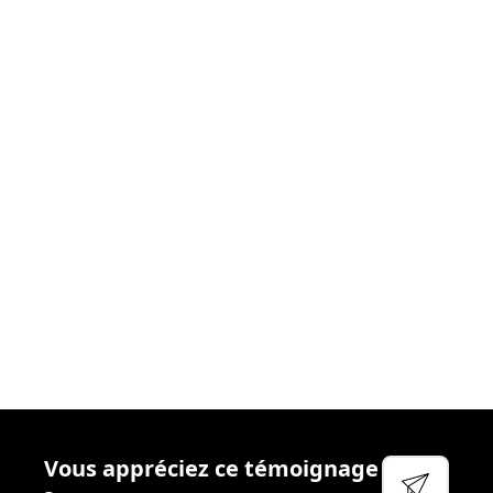
donnons le meilleur
. Nous nous efforçons chaque
jour de créer les
conditions idéales
afin que vous
puissiez aborder votre réactivité sereinement. Cela
passe par
l’accompagnement
régulier, la
disponibilité
et
l’écoute
de vos managers, la qualité des
outils
que
nous mettons à votre disposition et
l’attention
particulière que nous portons à votre
bien-être
et à
votre
sécurité
.
Voir leur site
Facebook
Linkedin
Twitter
Vous appréciez ce témoignage
YouTube