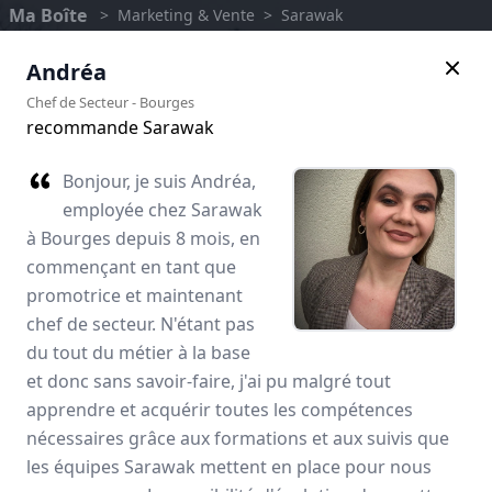
Ma Boîte
>
Marketing & Vente
>
Sarawak
Andréa
Chef de Secteur
-
Bourges
recommande Sarawak
Bonjour, je suis Andréa,
employée chez Sarawak
à Bourges depuis 8 mois, en
commençant en tant que
promotrice et maintenant
chef de secteur. N'étant pas
du tout du métier à la base
Sarawak
et donc sans savoir-faire, j'ai pu malgré tout
apprendre et acquérir toutes les compétences
Avis des employés
nécessaires grâce aux formations et aux suivis que
les équipes Sarawak mettent en place pour nous