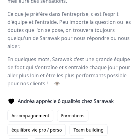
meilleure des sensations.
Clément
Directeur des Ventes
-
Paris
Ce que je préfère dans l'entreprise, c'est l'esprit
d'équipe et l'entraide. Peu importe la question ou les
Ce que je trouve le plus
doutes que l'on se pose, on trouvera toujours
remarquable dans l'entreprise c'est
quelqu'un de Sarawak pour nous répondre ou nous
la bonne ambiance et le professionnalisme ...
aider.
Autonomie
Formations
équilibre vie pro / perso
En quelques mots, Sarawak c'est une grande équipe
+3
Lire son témoignage
de foot qui s'entraîne et s'entraide chaque jour pour
aller plus loin et être les plus performants possible
pour nos clients !
👁
Romuald
Andréa apprécie 6 qualités chez Sarawak
CHEF DE SECTEUR
-
Nord-Ouest
Ce qui me plaît
Accompagnement
Formations
particulièrement dans l'entreprise
sur mes 5 mois passés, c'est le fait de me sentir ...
équilibre vie pro / perso
Team building