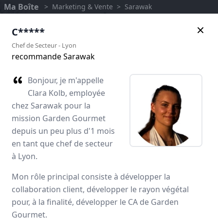
Ma Boîte
>
Marketing & Vente
>
Sarawak
C*****
Chef de Secteur
-
Lyon
recommande Sarawak
Bonjour, je m'appelle
Clara Kolb, employée
chez Sarawak pour la
mission Garden Gourmet
depuis un peu plus d'1 mois
en tant que chef de secteur
à Lyon.
Sarawak
Mon rôle principal consiste à développer la
Avis des employés
collaboration client, développer le rayon végétal
pour, à la finalité, développer le CA de Garden
Gourmet.