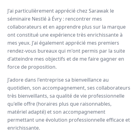
Avis
Ils aiment
Portrait
J'ai particulièrement apprécié chez Sarawak le
séminaire Nestlé à Évry : rencontrer mes
Sarawak, expert de
l’externalisation de la force de
collaborateurs et en apprendre plus sur la marque
vente
, forme et accompagne ses collaborateurs pour
ont constitué une expérience très enrichissante à
développer leurs talents
et
magnifier les résultats
à
mes yeux. J'ai également apprécié mes premiers
long terme de ses clients. L’entreprise offre un éventail
rendez-vous bureaux qui m'ont permis par la suite
d’activités complémentaires tels que le
merchandising
,
d'atteindre mes objectifs et de me faire gagner en
l’animation
, la
logistique
ainsi que deux applications
force de proposition.
digitales.
J'adore dans l'entreprise sa bienveillance au
Paris, Aix-en-Provence
quotidien, son accompagnement, ses collaborateurs
500 employés
très bienveillants, sa qualité de vie professionnelle
qu'elle offre (horaires plus que raisonnables,
Avis et témoignages d'employés Sarawak
matériel adapté) et son accompagnement
permettant une évolution professionnelle efficace et
Ils recommandent Sarawak
enrichissante.