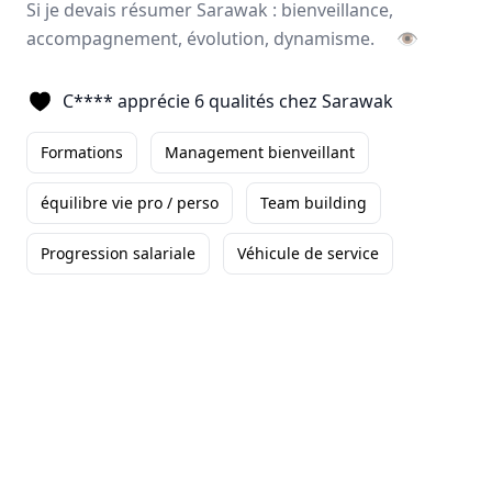
Si je devais résumer Sarawak : bienveillance,
Clément
accompagnement, évolution, dynamisme.
👁
Directeur des Ventes
-
Paris
Ce que je trouve le plus
C**** apprécie 6 qualités chez Sarawak
remarquable dans l'entreprise c'est
la bonne ambiance et le professionnalisme ...
Formations
Management bienveillant
Autonomie
Formations
équilibre vie pro / perso
équilibre vie pro / perso
Team building
+3
Lire son témoignage
Progression salariale
Véhicule de service
Romuald
CHEF DE SECTEUR
-
Nord-Ouest
Ce qui me plaît
particulièrement dans l'entreprise
sur mes 5 mois passés, c'est le fait de me sentir ...