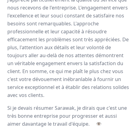
Avis
Ils aiment
Portrait
nous recevons de l'entreprise. L'engagement envers
l'excellence et leur souci constant de satisfaire nos
besoins sont remarquables. L'approche
Sarawak, expert de
l’externalisation de la force de
professionnelle et leur capacité à résoudre
vente
, forme et accompagne ses collaborateurs pour
efficacement les problèmes sont très appréciées. De
développer leurs talents
et
magnifier les résultats
à
long terme de ses clients. L’entreprise offre un éventail
plus, l'attention aux détails et leur volonté de
d’activités complémentaires tels que le
merchandising
,
toujours aller au-delà de nos attentes démontrent
l’animation
, la
logistique
ainsi que deux applications
un véritable engagement envers la satisfaction du
digitales.
client. En somme, ce qui me plaît le plus chez vous
c'est votre dévouement inébranlable à fournir un
Paris, Aix-en-Provence
service exceptionnel et à établir des relations solides
500 employés
avec vos clients.
Si je devais résumer Sarawak, je dirais que c'est une
Avis et témoignages d'employés Sarawak
très bonne entreprise pour progresser et aussi
Ils recommandent Sarawak
aimer davantage le travail d'équipe.
👁