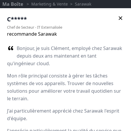
Ma Boîte
>
Marketing & Vente
>
Sarawak
C*****
Chef de Secteur
-
IT Externalisée
recommande Sarawak
Bonjour, je suis Clément, employé chez Sarawak
depuis deux ans maintenant en tant
qu'ingénieur cloud.
Mon rôle principal consiste à gérer les tâches
systèmes de vos appareils. Trouver de nouvelles
solutions pour améliorer votre travail quotidien sur
Sarawak
le terrain.
J'ai particulièrement apprécié chez Sarawak l'esprit
Avis des employés
d'équipe.
J'apprécie particulièrement la qualité du service que