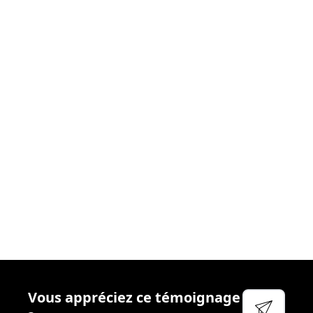
donnons le meilleur
. Nous nous efforçons chaque
jour de créer les
conditions idéales
afin que vous
puissiez aborder votre réactivité sereinement. Cela
passe par
l’accompagnement
régulier, la
disponibilité
et
l’écoute
de vos managers, la qualité des
outils
que
nous mettons à votre disposition et
l’attention
particulière que nous portons à votre
bien-être
et à
votre
sécurité
.
Voir leur site
Facebook
Linkedin
Twitter
Vous appréciez ce témoignage
YouTube