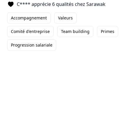
C**** apprécie 6 qualités chez Sarawak
Clément
Directeur des Ventes
-
Paris
Accompagnement
Valeurs
Ce que je trouve le plus
remarquable dans l'entreprise c'est
Comité d'entreprise
Team building
Primes
la bonne ambiance et le professionnalisme ...
Progression salariale
Autonomie
Formations
équilibre vie pro / perso
+3
Lire son témoignage
Romuald
CHEF DE SECTEUR
-
Nord-Ouest
Ce qui me plaît
particulièrement dans l'entreprise
sur mes 5 mois passés, c'est le fait de me sentir ...