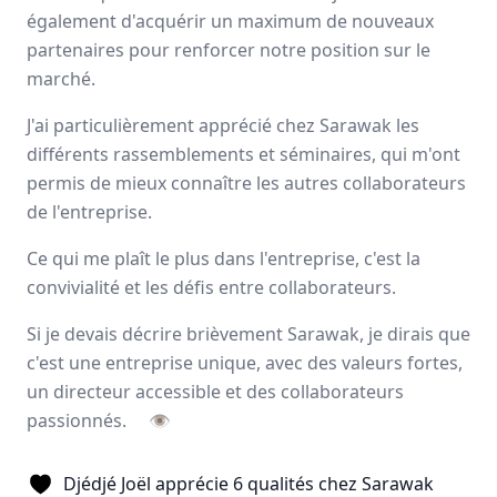
également d'acquérir un maximum de nouveaux
Avis
Ils aiment
Portrait
partenaires pour renforcer notre position sur le
marché.
Sarawak, expert de
l’externalisation de la force de
vente
, forme et accompagne ses collaborateurs pour
J'ai particulièrement apprécié chez Sarawak les
développer leurs talents
et
magnifier les résultats
à
différents rassemblements et séminaires, qui m'ont
long terme de ses clients. L’entreprise offre un éventail
permis de mieux connaître les autres collaborateurs
d’activités complémentaires tels que le
merchandising
,
de l'entreprise.
l’animation
, la
logistique
ainsi que deux applications
digitales.
Ce qui me plaît le plus dans l'entreprise, c'est la
convivialité et les défis entre collaborateurs.
Paris, Aix-en-Provence
500 employés
Si je devais décrire brièvement Sarawak, je dirais que
c'est une entreprise unique, avec des valeurs fortes,
un directeur accessible et des collaborateurs
Avis et témoignages d'employés Sarawak
passionnés.
👁
Ils recommandent Sarawak
Djédjé Joël apprécie 6 qualités chez Sarawak