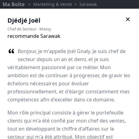
Ma Boîte
>
Marketing & Vente
>
Sarawak
Djédjé Joël
Chef de Secteur
-
Massy
recommande Sarawak
Bonjour, je m'appelle Joël Gnaly. Je suis chef de
secteur depuis un an et demi, et je suis
véritablement passionné par ce métier. Mon
ambition est de continuer à progresser, de gravir les
échelons nécessaires pour évoluer
professionnellement, et d'élargir constamment mes
compétences afin d'exceller dans ce domaine.
Sarawak
Mon rôle principal consiste à gérer le portefeuille
Avis des employés
clients qui m'a été confié par mon chef des ventes,
tout en développant le chiffre d'affaires sur le
secteur qui m'a été attribué. Mon objectif est