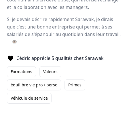
Avis
Ils aiment
Portrait
et la collaboration avec les managers.
Si je devais décrire rapidement Sarawak, je dirais
Sarawak, expert de
l’externalisation de la force de
que c'est une bonne entreprise qui permet à ses
vente
, forme et accompagne ses collaborateurs pour
salariés de s'épanouir au quotidien dans leur travail.
développer leurs talents
et
magnifier les résultats
à
👁
long terme de ses clients. L’entreprise offre un éventail
d’activités complémentaires tels que le
merchandising
,
Cédric apprécie 5 qualités chez Sarawak
l’animation
, la
logistique
ainsi que deux applications
digitales.
Formations
Valeurs
Paris, Aix-en-Provence
500 employés
équilibre vie pro / perso
Primes
Véhicule de service
Avis et témoignages d'employés Sarawak
Ils recommandent Sarawak