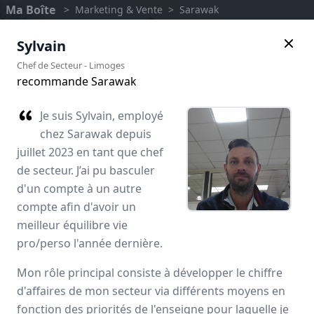
Ma Boîte
>
Marketing & Vente
>
Sarawak
Sylvain
Chef de Secteur
-
Limoges
recommande Sarawak
Je suis Sylvain, employé
chez Sarawak depuis
juillet 2023 en tant que chef
de secteur. J’ai pu basculer
d'un compte à un autre
compte afin d'avoir un
meilleur équilibre vie
Sarawak
pro/perso l'année dernière.
Avis des employés
Mon rôle principal consiste à développer le chiffre
d'affaires de mon secteur via différents moyens en
fonction des priorités de l'enseigne pour laquelle je