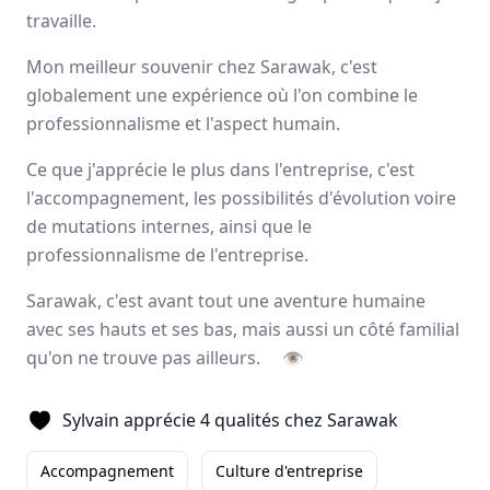
travaille.
Avis
Ils aiment
Portrait
Mon meilleur souvenir chez Sarawak, c'est
Sarawak, expert de
l’externalisation de la force de
globalement une expérience où l'on combine le
vente
, forme et accompagne ses collaborateurs pour
professionnalisme et l'aspect humain.
développer leurs talents
et
magnifier les résultats
à
long terme de ses clients. L’entreprise offre un éventail
Ce que j'apprécie le plus dans l'entreprise, c'est
d’activités complémentaires tels que le
merchandising
,
l'accompagnement, les possibilités d'évolution voire
l’animation
, la
logistique
ainsi que deux applications
de mutations internes, ainsi que le
digitales.
professionnalisme de l'entreprise.
Paris, Aix-en-Provence
Sarawak, c'est avant tout une aventure humaine
500 employés
avec ses hauts et ses bas, mais aussi un côté familial
qu'on ne trouve pas ailleurs.
👁
Avis et témoignages d'employés Sarawak
Sylvain apprécie 4 qualités chez Sarawak
Ils recommandent Sarawak
Accompagnement
Culture d'entreprise