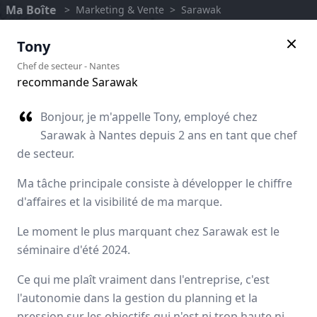
Ma Boîte
>
Marketing & Vente
>
Sarawak
Tony
Chef de secteur
-
Nantes
recommande Sarawak
Bonjour, je m'appelle Tony, employé chez
Sarawak à Nantes depuis 2 ans en tant que chef
de secteur.
Ma tâche principale consiste à développer le chiffre
d'affaires et la visibilité de ma marque.
Le moment le plus marquant chez Sarawak est le
Sarawak
séminaire d'été 2024.
Avis des employés
Ce qui me plaît vraiment dans l'entreprise, c'est
l'autonomie dans la gestion du planning et la
pression sur les objectifs qui n'est ni trop haute ni