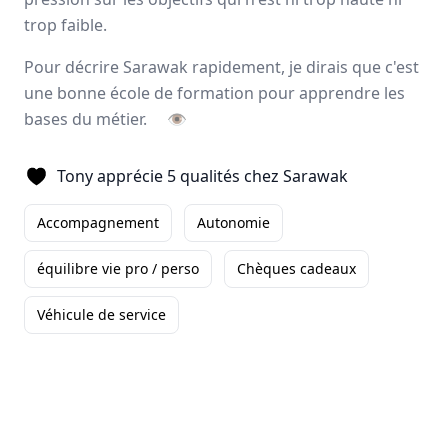
Avis
Ils aiment
Portrait
trop faible.
Pour décrire Sarawak rapidement, je dirais que c'est
Sarawak, expert de
l’externalisation de la force de
une bonne école de formation pour apprendre les
vente
, forme et accompagne ses collaborateurs pour
bases du métier.
👁
développer leurs talents
et
magnifier les résultats
à
long terme de ses clients. L’entreprise offre un éventail
Tony apprécie 5 qualités chez Sarawak
d’activités complémentaires tels que le
merchandising
,
l’animation
, la
logistique
ainsi que deux applications
Accompagnement
Autonomie
digitales.
Paris, Aix-en-Provence
équilibre vie pro / perso
Chèques cadeaux
500 employés
Véhicule de service
Avis et témoignages d'employés Sarawak
Ils recommandent Sarawak