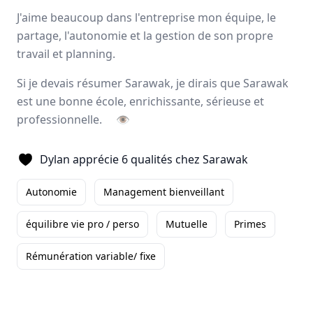
Avis
Ils aiment
Portrait
J'aime beaucoup dans l'entreprise mon équipe, le
partage, l'autonomie et la gestion de son propre
travail et planning.
Sarawak, expert de
l’externalisation de la force de
vente
, forme et accompagne ses collaborateurs pour
Si je devais résumer Sarawak, je dirais que Sarawak
développer leurs talents
et
magnifier les résultats
à
est une bonne école, enrichissante, sérieuse et
long terme de ses clients. L’entreprise offre un éventail
professionnelle.
👁
d’activités complémentaires tels que le
merchandising
,
l’animation
, la
logistique
ainsi que deux applications
digitales.
Dylan apprécie 6 qualités chez Sarawak
Paris, Aix-en-Provence
Autonomie
Management bienveillant
500 employés
équilibre vie pro / perso
Mutuelle
Primes
Avis et témoignages d'employés Sarawak
Rémunération variable/ fixe
Ils recommandent Sarawak