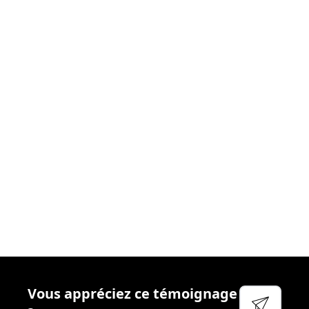
donnons le meilleur
. Nous nous efforçons chaque
jour de créer les
conditions idéales
afin que vous
puissiez aborder votre réactivité sereinement. Cela
passe par
l’accompagnement
régulier, la
disponibilité
et
l’écoute
de vos managers, la qualité des
outils
que
nous mettons à votre disposition et
l’attention
particulière que nous portons à votre
bien-être
et à
votre
sécurité
.
Voir leur site
Facebook
Linkedin
Twitter
Vous appréciez ce témoignage
YouTube